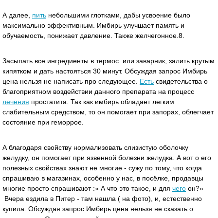
А далее,
пить
небольшими глотками, дабы усвоение было
максимально эффективным. Имбирь улучшает память и
обучаемость, понижает давление. Также желчегонное.8.
Засыпать все ингредиенты в термос или заварник, залить крутым
кипятком и дать настояться 30 минут. Обсуждая запрос Имбирь
цена нельзя не написать про следующее.
Есть
свидетельства о
благоприятном воздействии данного препарата на процесс
лечения
простатита. Так как имбирь обладает легким
слабительным средством, то он помогает при запорах, облегчает
состояние при геморрое.
А благодаря свойству нормализовать слизистую оболочку
желудку, он помогает при язвенной болезни желудка. А вот о его
полезных свойствах знают не многие - сужу по тому, что когда
спрашиваю в магазинах, особенно у нас, в посёлке, продавцы
многие просто спрашивают :» А что это такое, и для
чего
он?»
Вчера ездила в Питер - там нашла ( на фото), и, естественно
купила. Обсуждая запрос Имбирь цена нельзя не сказать о