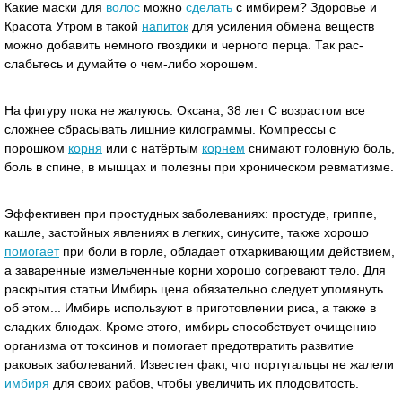
Какие маски для
волос
можно
сделать
с имбирем? Здоровье и
Красота Утром в такой
напиток
для усиления обмена веществ
можно добавить немного гвоздики и черного перца. Так рас-
слабьтесь и думайте о чем-либо хорошем.
На фигуру пока не жалуюсь. Оксана, 38 лет С возрастом все
сложнее сбрасывать лишние килограммы. Компрессы с
порошком
корня
или с натёртым
корнем
снимают головную боль,
боль в спине, в мышцах и полезны при хроническом ревматизме.
Эффективен при простудных заболеваниях: простуде, гриппе,
кашле, застойных явлениях в легких, синусите, также хорошо
помогает
при боли в горле, обладает отхаркивающим действием,
а заваренные измельченные корни хорошо согревают тело. Для
раскрытия статьи Имбирь цена обязательно следует упомянуть
об этом... Имбирь используют в приготовлении риса, а также в
сладких блюдах. Кроме этого, имбирь способствует очищению
организма от токсинов и помогает предотвратить развитие
раковых заболеваний. Известен факт, что португальцы не жалели
имбиря
для своих рабов, чтобы увеличить их плодовитость.