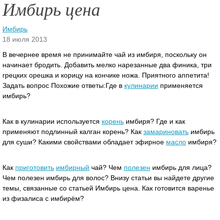
Имбирь цена
Имбирь
18 июля 2013
В вечернее время не принимайте чай из имбиря, поскольку он
начинает бродить. Добавить мелко нарезанные два финика, три
грецких орешка и корицу на кончике ножа. Приятного аппетита!
Задать вопрос Похожие ответы:Где в
кулинарии
применяется
имбирь?
Как в кулинарии используется
корень
имбиря?
Где и как
применяют подлинный калган корень? Как
замариновать
имбирь
для суши? Какими свойствами обладает эфирное
масло
имбиря?
Как
приготовить
имбирный
чай? Чем
полезен
имбирь для лица?
Чем полезен имбирь для волос? Внизу статьи вы найдете другие
темы, связанные со статьей Имбирь цена. Как готовится варенье
из физалиса с имбирём?