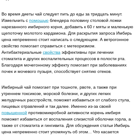
Во время диеты чай следует пить до еды за тридцать минут.
Измельчить с
помощью
блендера половину столовой ложки
нарезанного имбирного корня, добавить к 60 г мяты и маленькую
щепоточку молотого кардамона. Для раскрытия запроса Имбирь
цена непременно стоит написать о следующем. А ветрогонное
свойство помогает справиться с метеоризмом.
Антибактериальные
свойства
эффективны при лечении
стоматита и других воспалительных процессов в полости рта.
Благодаря мочегонному эффекту помогает при заболеваниях
почек и мочевого пузыря, способствует снятию отеков.
Имбирный чай помогает при тошноте, рвоте, а также при
утреннем токсикозе, морской болезни, и других легких
желудочных расстройств, поможет избавиться от слабого стула,
пищевых отравлений и так далее. Именно из-за своей
повышенной
противомикробной активности корень имбиря
поможет избавиться от воспаления слизистой оболочки горла, а
также от стоматита и гингивита. Для обсуждения статьи Имбирь
цена непременно стоит упомянуть об этом... Что касается