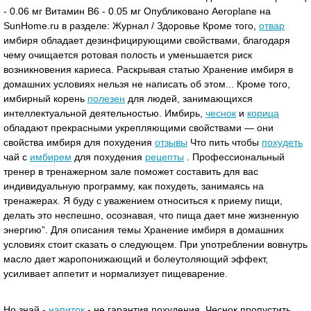
- 0.06 мг Витамин В6 - 0.05 мг Опубликовано Aeroplane на
SunHome.ru в разделе: Журнал / Здоровье Кроме того,
отвар
имбиря обладает дезинфицирующими свойствами, благодаря
чему очищается ротовая полость и уменьшается риск
возникновения кариеса. Раскрывая статью Хранение имбиря в
домашних условиях нельзя не написать об этом... Кроме того,
имбирный корень
полезен
для людей, занимающихся
интеллектуальной деятельностью. Имбирь,
чеснок
и
корица
обладают прекрасными укрепляющими свойствами — они
свойства имбиря для похудения
отзывы
Что пить чтобы
похудеть
чай с
имбирем
для похудения
рецепты
. Профессиональный
тренер в тренажерном зале поможет составить для вас
индивидуальную программу, как похудеть, занимаясь на
тренажерах. Я буду с уважением относиться к приему пищи,
делать это неспешно, осознавая, что пища дает мне жизненную
энергию”. Для описания темы Хранение имбиря в домашних
условиях стоит сказать о следующем. При употреблении вовнутрь
масло дает жаропонижающий и болеутоляющий эффект,
усиливает аппетит и нормализует пищеварение.
Но знай -
напиток
- не гарантия похудения. Чеснок пропустить