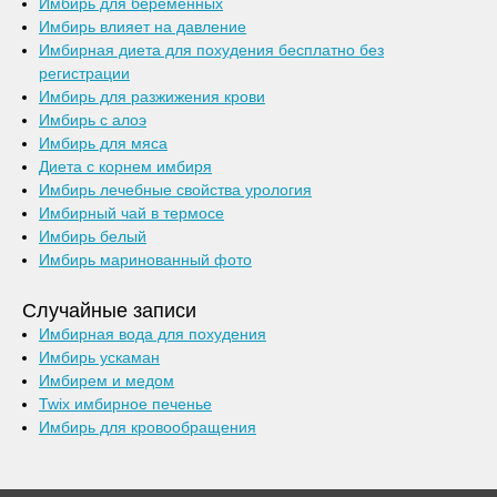
Имбирь для беременных
Имбирь влияет на давление
Имбирная диета для похудения бесплатно без
регистрации
Имбирь для разжижения крови
Имбирь с алоэ
Имбирь для мяса
Диета с корнем имбиря
Имбирь лечебные свойства урология
Имбирный чай в термосе
Имбирь белый
Имбирь маринованный фото
Случайные записи
Имбирная вода для похудения
Имбирь ускаман
Имбирем и медом
Twix имбирное печенье
Имбирь для кровообращения