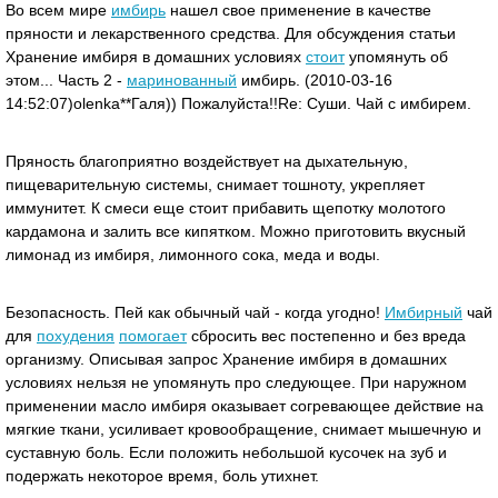
Во всем мире
имбирь
нашел свое применение в качестве
пряности и лекарственного средства. Для обсуждения статьи
Хранение имбиря в домашних условиях
стоит
упомянуть об
этом... Часть 2 -
маринованный
имбирь. (2010-03-16
14:52:07)olenka**Галя)) Пожалуйста!!Re: Суши. Чай с имбирем.
Пряность благоприятно воздействует на дыхательную,
пищеварительную системы, снимает тошноту, укрепляет
иммунитет. К смеси еще стоит прибавить щепотку молотого
кардамона и залить все кипятком. Можно приготовить вкусный
лимонад из имбиря, лимонного сока, меда и воды.
Безопасность. Пей как обычный чай - когда угодно!
Имбирный
чай
для
похудения
помогает
сбросить вес постепенно и без вреда
организму. Описывая запрос Хранение имбиря в домашних
условиях нельзя не упомянуть про следующее. При наружном
применении масло имбиря оказывает согревающее действие на
мягкие ткани, усиливает кровообращение, снимает мышечную и
суставную боль. Если положить небольшой кусочек на зуб и
подержать некоторое время, боль утихнет.