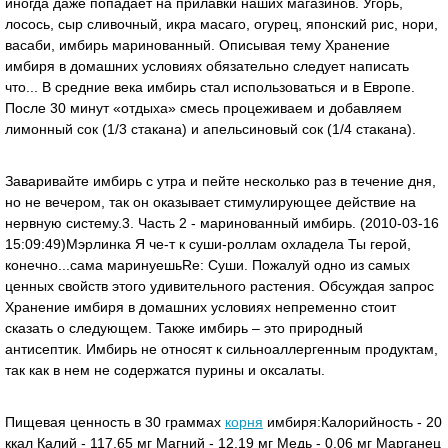
иногда даже попадает на прилавки наших магазинов. Угорь,
лосось, сыр сливочный, икра масаго, огурец, японский рис, нори,
васаби, имбирь маринованный. Описывая тему Хранение
имбиря в домашних условиях обязательно следует написать
что... В средние века имбирь стал использоваться и в Европе.
После 30 минут «отдыха» смесь процеживаем и добавляем
лимонный сок (1/3 стакана) и апельсиновый сок (1/4 стакана).
Заваривайте имбирь с утра и пейте несколько раз в течение дня,
но не вечером, так он оказывает стимулирующее действие на
нервную систему.3. Часть 2 - маринованный имбирь. (2010-03-16
15:09:49)Мэрлинка Я че-т к суши-роллам охладела Ты герой,
конечно...сама маринуешьRe: Суши. Пожалуй одно из самых
ценных свойств этого удивительного растения. Обсуждая запрос
Хранение имбиря в домашних условиях непременно стоит
сказать о следующем. Также имбирь – это природный
антисептик. Имбирь не относят к сильноаллергенным продуктам,
так как в нем не содержатся пурины и оксалаты.
Пищевая ценность в 30 граммах
корня
имбиря:Калорийность - 20
ккал Калий - 117.65 мг Магний - 12.19 мг Медь - 0.06 мг Марганец