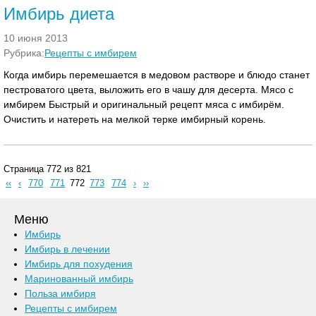
Имбирь диета
10 июня 2013
Рубрика:
Рецепты с имбирем
Когда имбирь перемешается в медовом растворе и блюдо станет
пестроватого цвета, выложить его в чашу для десерта. Мясо с
имбирем Быстрый и оригинальный рецепт мяса с имбирём.
Очистить и натереть на мелкой терке имбирный корень.
Страница 772 из 821
‹‹
‹
770
771
772
773
774
›
››
Меню
Имбирь
Имбирь в лечении
Имбирь для похудения
Маринованный имбирь
Польза имбиря
Рецепты с имбирем