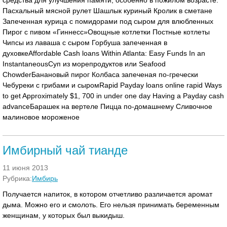
средства для улучшения памяти, особенно в пожилом возрасте.
Пасхальный мясной рулет Шашлык куриный Кролик в сметане
Запеченная курица с помидорами под сыром для влюбленных
Пирог с пивом «Гиннесс»Овощные котлетки Постные котлеты
Чипсы из лаваша с сыром Горбуша запеченная в
духовкеAffordable Cash loans Within Atlanta: Easy Funds In an
InstantaneousСуп из морепродуктов или Seafood
ChowderБанановый пирог Колбаса запеченая по-гречески
Чебуреки с грибами и сыромRapid Payday loans online rapid Ways
to get Approximately $1, 700 in under one day Having a Payday cash
advanceБарашек на вертеле Пицца по-домашнему Сливочное
малиновое мороженое
Имбирный чай тианде
11 июня 2013
Рубрика:
Имбирь
Получается напиток, в котором отчетливо различается аромат
дыма. Можно его и смолоть. Его нельзя принимать беременным
женщинам, у которых был выкидыш.