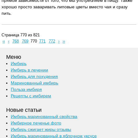
прямой зависимости от того, что мы употребляем в пищу. Также
хорошо просто заваривать липовые цветы вместо чая и сразу
пить.
Страница 770 из 821
‹‹
‹
768
769
770
771
772
›
››
Меню
Имбирь
Имбирь в лечении
Имбирь для похудения
Маринованный имбирь
Польза имбиря
Рецепты с имбирем
Новые статьи
Имбирь маринованный свойства
Имбирное печенье фото
Имбирь сжигает жиры отзывы
Имбирь маринованный в яблочном уксусе