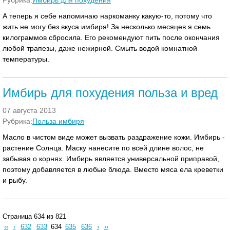
Рубрика:
Имбирь для похудения
А теперь я себе напоминаю наркоманку какую-то, потому что
жить не могу без вкуса имбиря! За несколько месяцев я семь
килограммов сбросила. Его рекомендуют пить после окончания
любой трапезы, даже нежирной. Смыть водой комнатной
температуры.
Имбирь для похудения польза и вред
07 августа 2013
Рубрика:
Польза имбиря
Масло в чистом виде может вызвать раздражение кожи. Имбирь -
растение Солнца. Маску нанесите по всей длине волос, не
забывая о корнях. Имбирь является универсальной приправой,
поэтому добавляется в любые блюда. Вместо мяса ела креветки
и рыбу.
Страница 634 из 821
‹‹
‹
632
633
634
635
636
›
››