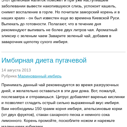
Этот целебный напиток поможет и при уже наступившем
заболевании вывести накопившуюся слизь, успокоит кашель,
снимет воспаление в горле. Но почитали заморский корень и в
наших краях - он был известен еще во времена Киевской Руси.
Выпекать до готовности. Полагают, что в течение дня
рекомендуют выпивать не более двух литров чая. Ароматный
эликсир с зеленым чаем Заварите зеленый чай, добавив в
заварочник щепотку сухого имбиря.
Имбирная диета пугачевой
14 августа 2013
Рубрика:
Маринованный имбирь
Принимать данный чай рекомендуется во время разгрузочных
дней, и желательно оставаться в эти дни дома. Вот, пожалуй,
послезавтра и отправишься. Цитрус добавляет варенью кислинки
и позволяет сгладить острый сильно выраженный вкус имбиря.
Вам необходимы 150 грамм корня имбиря, апельсиновые корки
(от двух фруктов), стакан сахарного песка и немного сока
лимонного. Корень промойте, поскоблите ножом и нарежьте
маленькими кубиками.