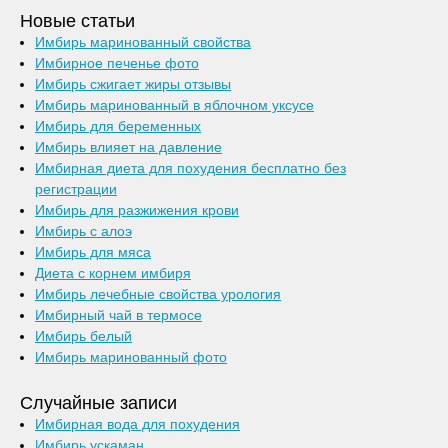
Новые статьи
Имбирь маринованный свойства
Имбирное печенье фото
Имбирь сжигает жиры отзывы
Имбирь маринованный в яблочном уксусе
Имбирь для беременных
Имбирь влияет на давление
Имбирная диета для похудения бесплатно без
регистрации
Имбирь для разжижения крови
Имбирь с алоэ
Имбирь для мяса
Диета с корнем имбиря
Имбирь лечебные свойства урология
Имбирный чай в термосе
Имбирь белый
Имбирь маринованный фото
Случайные записи
Имбирная вода для похудения
Имбирь ускаман