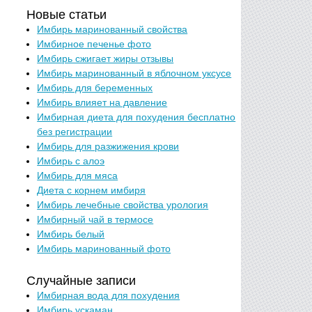
Новые статьи
Имбирь маринованный свойства
Имбирное печенье фото
Имбирь сжигает жиры отзывы
Имбирь маринованный в яблочном уксусе
Имбирь для беременных
Имбирь влияет на давление
Имбирная диета для похудения бесплатно
без регистрации
Имбирь для разжижения крови
Имбирь с алоэ
Имбирь для мяса
Диета с корнем имбиря
Имбирь лечебные свойства урология
Имбирный чай в термосе
Имбирь белый
Имбирь маринованный фото
Случайные записи
Имбирная вода для похудения
Имбирь ускаман