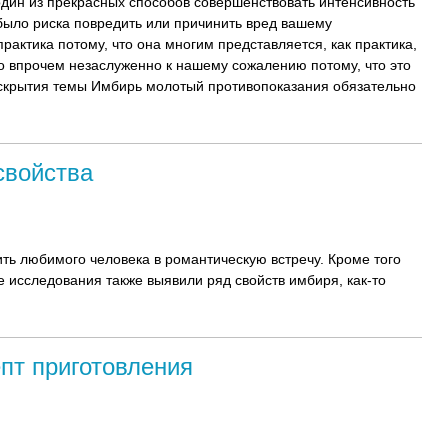
 один из прекрасных способов совершенствовать интенсивность
 было риска повредить или причинить вред вашему
актика потому, что она многим представляется, как практика,
 впрочем незаслуженно к нашему сожалению потому, что это
аскрытия темы Имбирь молотый противопоказания обязательно
свойства
ть любимого человека в романтическую встречу. Кроме того
 исследования также выявили ряд свойств имбиря, как-то
пт приготовления