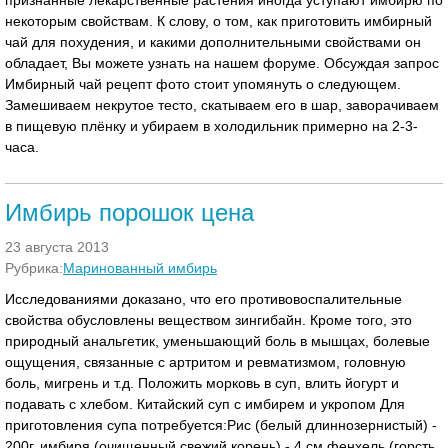
признанные лекарственные растения иногда уступают имбирю по
некоторым свойствам. К слову, о том, как приготовить имбирный
чай для похудения, и какими дополнительными свойствами он
обладает, Вы можете узнать на нашем форуме. Обсуждая запрос
Имбирный чай рецепт фото стоит упомянуть о следующем.
Замешиваем некрутое тесто, скатываем его в шар, заворачиваем
в пищевую плёнку и убираем в холодильник примерно на 2-3-
часа.
Имбирь порошок цена
23 августа 2013
Рубрика:
Маринованный имбирь
Исследованиями доказано, что его противовоспалительные
свойства обусловлены веществом зингибайн. Кроме того, это
природный анальгетик, уменьшающий боль в мышцах, болевые
ощущения, связанные с артритом и ревматизмом, головную
боль, мигрень и т.д. Положить морковь в суп, влить йогурт и
подавать с хлебом. Китайский суп с имбирем и укропом Для
приготовления супа потребуется:Рис (белый длиннозернистый) -
200г, имбиря (очищенный свежий корень) - 4 см,фенхель (горсть