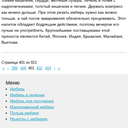
тонкий кишечник, сердце, желчный пузырь, печень и почки с
надпочечниками, толстый кишечник и легкие. Держать компресс
как можно дольше. При этом резать имбирь нужно как можно
тоньше, а чай после заваривания обязательно процеживать. Этот
напиток обладает бодрящим действием, поэтому вечером его
лучше не употреблять. Крупнейшими поставщиками этой
пряности являются Китай, Япония, Индия, Бразилия, Малайзия,
Вьетнам.
Страница 401 из 821
‹‹
‹
399
400
401
402
403
›
››
Меню
Имбирь
Имбирь в лечении
Имбирь для похудения
Маринованный имбирь
Польза имбиря
Рецепты с имбирем