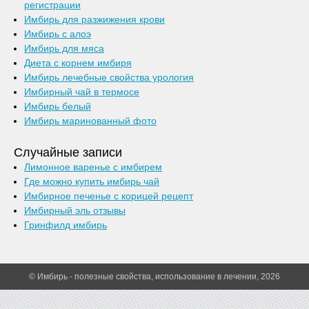
регистрации
Имбирь для разжижения крови
Имбирь с алоэ
Имбирь для мяса
Диета с корнем имбиря
Имбирь лечебные свойства урология
Имбирный чай в термосе
Имбирь белый
Имбирь маринованный фото
Случайные записи
Лимонное варенье с имбирем
Где можно купить имбирь чай
Имбирное печенье с корицей рецепт
Имбирный эль отзывы
Гринфилд имбирь
© Имбирь - полезные свойства, использование в лечении, 2026