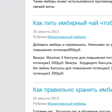
Также имбирь может использоваться противояд
свежей мяты.
Как пить имбирный чай что
26 августа 2013
Рубрика:
Маринованный имбирь
Добавить имбирь и перемешать. Немножко он 
повышения потенции950руб.
Виагра .Maxman 3 Капсулы для повышения пот
потенции1 500руб. Виагра . Кордицепс Капсул
бог войны Капсулы для повышения потенции1 
потенции1 200руб.
Как правильно хранить имб
26 августа 2013
Рубрика:
Маринованный имбирь
Готовим рис. Засыпьте рис в объемную посуду.