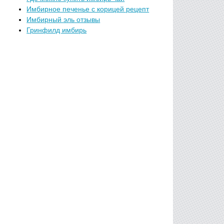
Имбирное печенье с корицей рецепт
Имбирный эль отзывы
Гринфилд имбирь