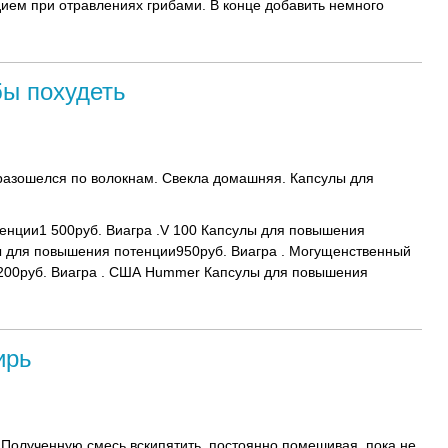
ием при отравлениях грибами. В конце добавить немного
бы похудеть
разошелся по волокнам. Свекла домашняя. Капсулы для
енции1 500руб. Виагра .V 100 Капсулы для повышения
ы для повышения потенции950руб. Виагра . Могущенственный
200руб. Виагра . США Hummer Капсулы для повышения
ирь
 Полученную смесь вскипятить, постоянно помешивая, пока не