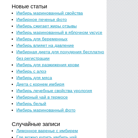
Новые статьи
Имбирь маринованный свойства
Имбирное печенье фото
Имбирь сжигает жиры отзывы
Имбирь маринованный в яблочном уксусе
Имбирь для беременных
Имбирь влияет на давление
Имбирная диета для похудения бесплатно
без регистрации
Имбирь для разжижения крови
Имбирь с алоэ
Имбирь для мяса
Диета с корнем имбиря
Имбирь лечебные свойства урология
Имбирный чай в термосе
Имбирь белый
Имбирь маринованный фото
Случайные записи
Лимонное варенье с имбирем
Где можно купить имбирь чай