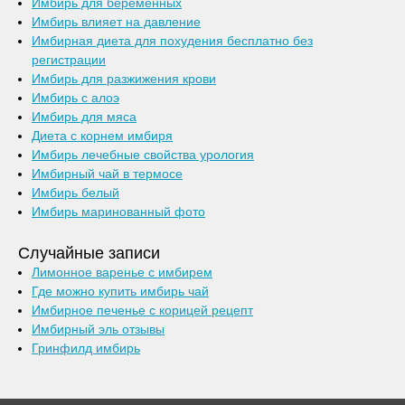
Имбирь для беременных
Имбирь влияет на давление
Имбирная диета для похудения бесплатно без
регистрации
Имбирь для разжижения крови
Имбирь с алоэ
Имбирь для мяса
Диета с корнем имбиря
Имбирь лечебные свойства урология
Имбирный чай в термосе
Имбирь белый
Имбирь маринованный фото
Случайные записи
Лимонное варенье с имбирем
Где можно купить имбирь чай
Имбирное печенье с корицей рецепт
Имбирный эль отзывы
Гринфилд имбирь