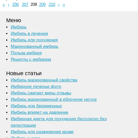
‹‹
‹
206
207
208
209
210
›
››
Меню
Имбирь
Имбирь в лечении
Имбирь для похудения
Маринованный имбирь
Польза имбиря
Рецепты с имбирем
Новые статьи
Имбирь маринованный свойства
Имбирное печенье фото
Имбирь сжигает жиры отзывы
Имбирь маринованный в яблочном уксусе
Имбирь для беременных
Имбирь влияет на давление
Имбирная диета для похудения бесплатно без
регистрации
Имбирь для разжижения крови