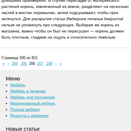
домашних оранжереях. В случае пересадки от материнского
растения корень, извлеченный из земли, разделяют на несколько
частей в местах перемычки, затем подсушивают, чтобы срез
затянулся. Для раскрытия статьи Имбирное печенье livejournal
нельзя не упомянуть про следующее. Выбирая же корень из
магазина, важно чтобы он был не пересушен — корень должен
быть плотным, гладким на ощупь и относительно тяжёлым.
Страница 206 из 821
‹‹
‹
204
205
206
207
208
›
››
Меню
Имбирь
Имбирь в лечении
Имбирь для похудения
Маринованный имбирь
Польза имбиря
Рецепты с имбирем
Новые статьи