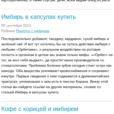
картофельному, а также соусам, дичи, всем видам блюд из риса.
Имбирь в капсулах купить
05 сентября 2013
Рубрика:
Рецепты с имбирем
Последовательно добавьте: гвоздику, кардамон, сухой имбирь и
зелёный чай. И вот тут хотелось бы не путать действие имбиря с
любыми «Орбитами», о реальном воздействии на ротовую
полость и организм в целом мы знаем только мифы. ««Орбит» не
тот, за кого себя выдает», да простят меня производители со
стоматологами. Проблема болезни зубов сегодня стоит остро как
никогда. Оба вещества усиливают кровоснабжение и согревают
изнутри. Первые сведения о нем содержатся в древнекитайских
трактатах, упоминания о нем есть в текстах Корана. Внизу этой
статьи вы найдете ссылки на другие материалы, схожие со
статьей Имбирь в капсулах купить.
Кофе с корицей и имбирем