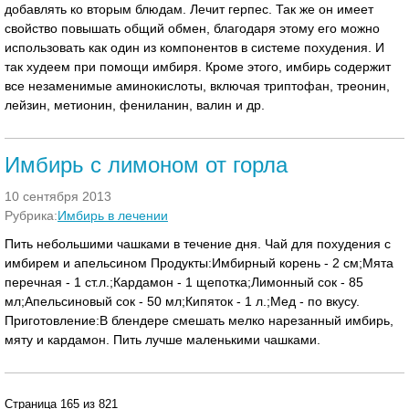
добавлять ко вторым блюдам. Лечит герпес. Так же он имеет
свойство повышать общий обмен, благодаря этому его можно
использовать как один из компонентов в системе похудения. И
так худеем при помощи имбиря. Кроме этого, имбирь содержит
все незаменимые аминокислоты, включая триптофан, треонин,
лейзин, метионин, фениланин, валин и др.
Имбирь с лимоном от горла
10 сентября 2013
Рубрика:
Имбирь в лечении
Пить небольшими чашками в течение дня. Чай для похудения с
имбирем и апельсином Продукты:Имбирный корень - 2 см;Мята
перечная - 1 ст.л.;Кардамон - 1 щепотка;Лимонный сок - 85
мл;Апельсиновый сок - 50 мл;Кипяток - 1 л.;Мед - по вкусу.
Приготовление:В блендере смешать мелко нарезанный имбирь,
мяту и кардамон. Пить лучше маленькими чашками.
Страница 165 из 821