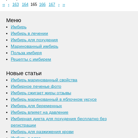
‹‹
‹
163
164
165
166
167
›
››
Меню
Имбирь
Имбирь в лечении
Имбирь для похудения
Маринованный имбирь
Польза имбиря
Рецепты с имбирем
Новые статьи
Имбирь маринованный свойства
Имбирное печенье фото
Имбирь сжигает жиры отзывы
Имбирь маринованный в яблочном уксусе
Имбирь для беременных
Имбирь влияет на давление
Имбирная диета для похудения бесплатно без
регистрации
Имбирь для разжижения крови