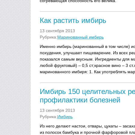
согревающая способность его велика.
Как растить имбирь
13 сентября 2013
Рубрика:
Маринованный имбирь
Именно имбирь (маринованный в том числе) и
похудения, улучшает пищеварение. Из всех ре
показался самым вкусным. Ингредиенты для ма
любой фруктовый) – 0,5 ст;красное вино – 3 ст.л.
маринованного имбиря: 1. Как употреблять м
Имбирь 150 целительных ре
профилактики болезней
13 сентября 2013
Рубрика:
Имбирь
Из него делают настои, отвары, цукаты – заса
из полосок бамбука и прочной фарфоровой плас