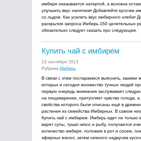
имбиря оказывается натертой, а волокна остаю
улучшить вкус напитков• Добавляйте кусочки и
со льдом. Как усилить вкус имбирного хлеба• 
раскрытия запроса Имбирь 150 целительных р
обязательно следует сказать про следующее.
Купить чай с имбирем
13 сентября 2013
Рубрика:
Имбирь
В связи с этим постараемся выяснить, какими 
которых и сегодня множество тучных людей пр
первую очередь внимания заслуживает следую
на пищеварении, притупляет чувство голода, 
свойства которого были описаны ещё в древних 
растения из семейства Имбирных. В самом низу
Купить чай с имбирем. Имбирь идет не только 
варят супы, тушат мясо и рыбу, получается оч
количество имбиря, положим в рот и сосем, п
эфирных масел, затем немного надкусим кусоч