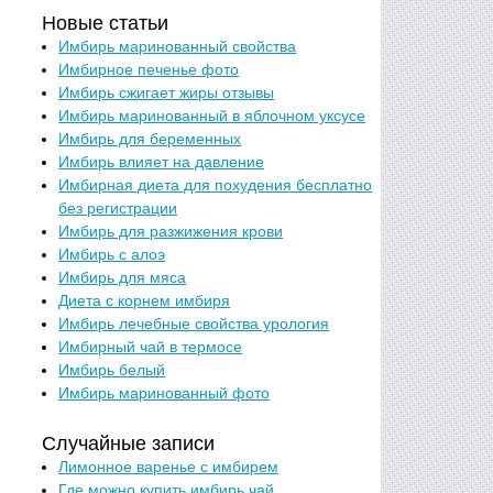
Новые статьи
Имбирь маринованный свойства
Имбирное печенье фото
Имбирь сжигает жиры отзывы
Имбирь маринованный в яблочном уксусе
Имбирь для беременных
Имбирь влияет на давление
Имбирная диета для похудения бесплатно
без регистрации
Имбирь для разжижения крови
Имбирь с алоэ
Имбирь для мяса
Диета с корнем имбиря
Имбирь лечебные свойства урология
Имбирный чай в термосе
Имбирь белый
Имбирь маринованный фото
Случайные записи
Лимонное варенье с имбирем
Где можно купить имбирь чай