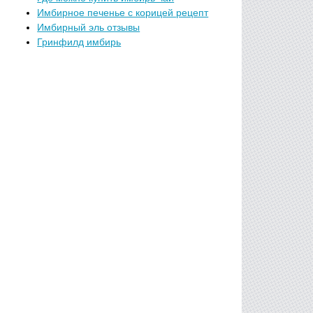
Имбирное печенье с корицей рецепт
Имбирный эль отзывы
Гринфилд имбирь