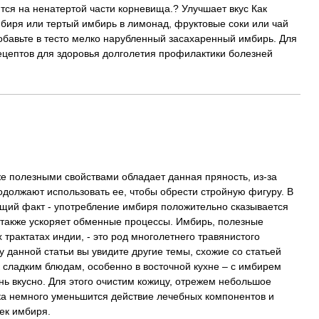
тся на ненатертой части корневища.? Улучшает вкус Как
мбиря или тертый имбирь в лимонад, фруктовые соки или чай
Добавьте в тесто мелко нарубленный засахаренный имбирь. Для
ецептов для здоровья долголетия профилактики болезней
же полезными свойствами обладает данная пряность, из-за
одолжают использовать ее, чтобы обрести стройную фигуру. В
щий факт - употребление имбиря положительно сказывается
а также ускоряет обменные процессы. Имбирь, полезные
трактатах индии, - это род многолетнего травянистого
 данной статьи вы увидите другие темы, схожие со статьей
к сладким блюдам, особенно в восточной кухне – с имбирем
ень вкусно. Для этого очистим кожицу, отрежем небольшое
ока немного уменьшится действие лечебных компонентов и
ек имбиря.