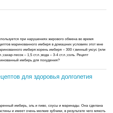
спользуется при нарушениях жирового обмена во время
цептов маринованного имбиря в домашних условиях этот мне
ринованного имбиря:корень имбиря – 300 г;винный уксус (или
;сахар-песок – 1,5 ст.л.;вода – 3-4 ст.л.;соль. Рецепт
аринованный имбирь для похудения?
цептов для здоровья долголетия
харенный имбирь, эль и пиво, соусы и маринады. Она сделана
тины и имеет очень мелкие зубчики, в результате чего мякоть