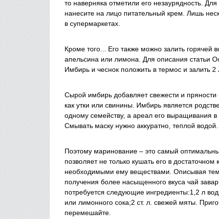
то наверняка отметили его незаурядность. Для
нанесите на лицо питательный крем. Лишь неск
в супермаркетах.
Кроме того... Его также можно залить горячей 
апельсина или лимона. Для описания статьи О
Имбирь и чеснок положить в термос и залить 2 
Сырой имбирь добавляет свежести и пряности
как утки или свинины. Имбирь является родств
одному семейству, а ареал его выращивания в
Смывать маску нужно аккуратно, теплой водой.
Поэтому маринование – это самый оптимальны
позволяет не только кушать его в достаточном
необходимыми ему веществами. Описывая те
получения более насыщенного вкуса чай завар
потребуется следующие ингредиенты:1,2 л воды;3
или лимонного сока;2 ст. л. свежей мяты. Приг
перемешайте.