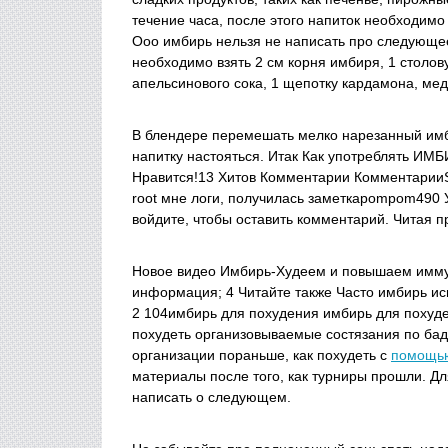
течение часа, после этого напиток необходимо
Ооо имбирь нельзя не написать про следующее
необходимо взять 2 см корня имбиря, 1 столов
апельсинового сока, 1 щепотку кардамона, мед
В блендере перемешать мелко нарезанный имбир
напитку настояться. Итак Как употреблять ИМ
Нравится!13 Хитов Комментарии КомментарииS
root мне логи, получилась заметкаpompom490 
войдите, чтобы оставить комментарий. Читая п
Новое видео Имбирь-Худеем и повышаем имму
информация; 4 Читайте также Часто имбирь ис
2 104имбирь для похудения имбирь для похуд
похудеть организовываемые состязания по бадм
организации пораньше, как похудеть с
помощь
материалы после того, как турниры прошли. Д
написать о следующем.