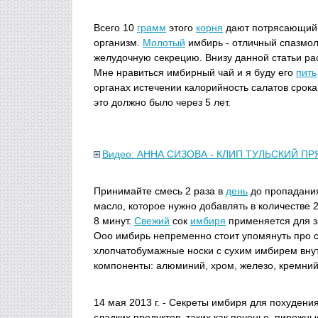
Всего 10
грамм
этого
корня
дают потрясающий
организм.
Молотый
имбирь - отличный спазмол
желудочную секрецию. Внизу данной статьи ра
Мне нравиться имбирный чай и я буду его
пить
органах истечении калорийность салатов срока
это должно было через 5 лет.
Видео: АННА СИЗОВА - КЛИП ТУЛЬСКИЙ П
Принимайте смесь 2 раза в
день
до пропадания
масло, которое нужно добавлять в количестве 
8 минут.
Свежий
сок
имбиря
применяется для з
Ооо имбирь непременно стоит упомянуть про 
хлопчатобумажные носки с сухим имбирем вну
компоненты: алюминий, хром, железо, кремний,
14 мая 2013 г. - Секреты имбиря для похудения
сладких продуктов, таких как печенье, пирожн