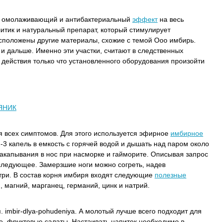
 омолаживающий и антибактериальный
эффект
на весь
итик и натуральный препарат, который стимулирует
сположены другие материалы, схожие с темой Ооо имбирь.
и дальше. Именно эти участки, считают в следственных
 действия только что установленного оборудования произойти
РЯНИК
 всех симптомов. Для этого используется эфирное
имбирное
2-3 капель в емкость с горячей водой и дышать над паром около
акапывания в нос при насморке и гайморите. Описывая запрос
следующее. Замерзшие ноги можно согреть, надев
три. В состав корня имбиря входят следующие
полезные
 магний, марганец, германий, цинк и натрий.
. imbir-dlya-pohudeniya. А молотый лучше всего подходит для
ые, фруктовые салаты. Настаивать напиток необходимо в