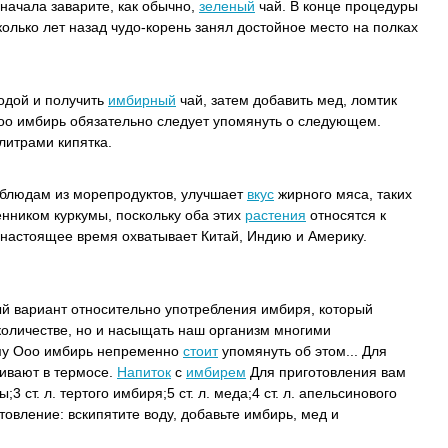
 начала заварите, как обычно,
зеленый
чай.
В конце процедуры
олько лет назад чудо-корень занял достойное место на полках
водой и получить
имбирный
чай, затем добавить мед, ломтик
оо имбирь обязательно следует упомянуть о следующем.
литрами кипятка.
 блюдам из морепродуктов, улучшает
вкус
жирного мяса, таких
енником куркумы, поскольку оба этих
растения
относятся к
 настоящее время охватывает Китай, Индию и Америку.
й вариант относительно употребления имбиря, который
 количестве, но и насыщать наш организм многими
му Ооо имбирь непременно
стоит
упомянуть об этом... Для
ивают в термосе.
Напиток
с
имбирем
Для приготовления вам
 ст. л. тертого имбиря;5 ст. л. меда;4 ст. л. апельсинового
отовление: вскипятите воду, добавьте имбирь, мед и