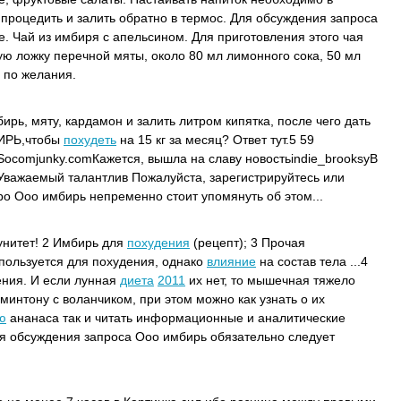
 процедить и залить обратно в термос. Для обсуждения запроса
. Чай из имбиря с апельсином. Для приготовления этого чая
ую ложку перечной мяты, около 80 мл лимонного сока, 50 мл
 по желания.
ь, мяту, кардамон и залить литром кипятка, после чего дать
БИРЬ,чтобы
похудеть
на 15 кг за месяц? Ответ тут.5 59
ocomjunky.comКажется, вышла на славу новостьindie_brooksyВ
Уважаемый талантлив Пожалуйста, зарегистрируйтесь или
ро Ооо имбирь непременно стоит упомянуть об этом...
нитет! 2 Имбирь для
похудения
(рецепт); 3 Прочая
пользуется для похудения, однако
влияние
на состав тела ...4
ения. И если лунная
диета
2011
их нет, то мышечная тяжело
интону с воланчиком, при этом можно как узнать о их
ю
ананаса так и читать информационные и аналитические
ля обсуждения запроса Ооо имбирь обязательно следует