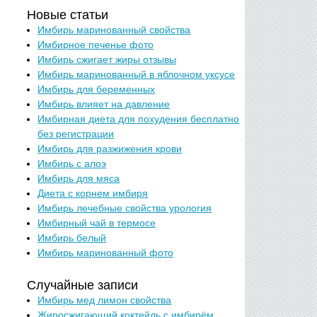
Новые статьи
Имбирь маринованный свойства
Имбирное печенье фото
Имбирь сжигает жиры отзывы
Имбирь маринованный в яблочном уксусе
Имбирь для беременных
Имбирь влияет на давление
Имбирная диета для похудения бесплатно
без регистрации
Имбирь для разжижения крови
Имбирь с алоэ
Имбирь для мяса
Диета с корнем имбиря
Имбирь лечебные свойства урология
Имбирный чай в термосе
Имбирь белый
Имбирь маринованный фото
Случайные записи
Имбирь мед лимон свойства
Жиросжигающий коктейль с имбирём