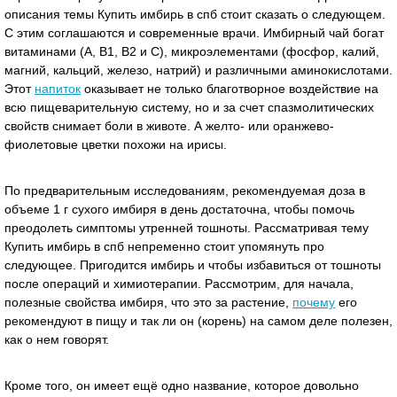
описания темы Купить имбирь в спб стоит сказать о следующем.
С этим соглашаются и современные врачи. Имбирный чай богат
витаминами (А, В1, В2 и С), микроэлементами (фосфор, калий,
магний, кальций, железо, натрий) и различными аминокислотами.
Этот
напиток
оказывает не только благотворное воздействие на
всю пищеварительную систему, но и за счет спазмолитических
свойств снимает боли в животе. А желто- или оранжево-
фиолетовые цветки похожи на ирисы.
По предварительным исследованиям, рекомендуемая доза в
объеме 1 г сухого имбиря в день достаточна, чтобы помочь
преодолеть симптомы утренней тошноты. Рассматривая тему
Купить имбирь в спб непременно стоит упомянуть про
следующее. Пригодится имбирь и чтобы избавиться от тошноты
после операций и химиотерапии. Рассмотрим, для начала,
полезные свойства имбиря, что это за растение,
почему
его
рекомендуют в пищу и так ли он (корень) на самом деле полезен,
как о нем говорят.
Кроме того, он имеет ещё одно название, которое довольно