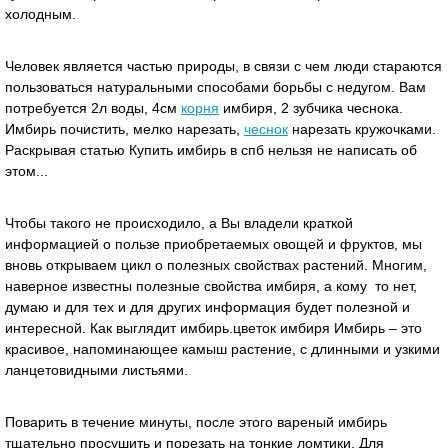
холодным.
Человек является частью природы, в связи с чем люди стараются
пользоваться натуральными способами борьбы с недугом. Вам
потребуется 2л воды, 4см
корня
имбиря, 2 зубчика чеснока.
Имбирь почистить, мелко нарезать,
чеснок
нарезать кружочками.
Раскрывая статью Купить имбирь в спб нельзя не написать об
этом...
Чтобы такого не происходило, а Вы владели краткой
информацией о пользе приобретаемых овощей и фруктов, мы
вновь открываем цикл о полезных свойствах растений. Многим,
наверное известны полезные свойства имбиря, а кому то нет,
думаю и для тех и для других информация будет полезной и
интересной. Как выглядит имбирь.цветок имбиря Имбирь – это
красивое, напоминающее камыш растение, с длинными и узкими
ланцетовидными листьями.
Поварить в течение минуты, после этого вареный имбирь
тщательно просушить и порезать на тонкие ломтики. Для