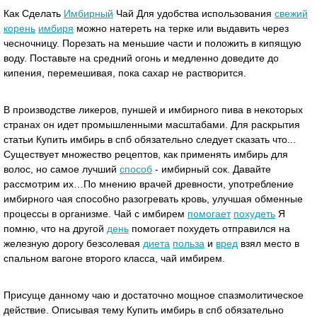
Как Сделать
Имбирный
Чай Для удобства использования
свежий
корень
имбиря
можно натереть на терке или выдавить через
чесночницу. Порезать на меньшие части и положить в кипящую
воду. Поставьте на средний огонь и медленно доведите до
кипения, перемешивая, пока сахар не растворится.
В производстве ликеров, пуншей и имбирного пива в некоторых
странах он идет промышленными масштабами. Для раскрытия
статьи Купить имбирь в спб обязательно следует сказать что...
Существует множество рецептов, как применять имбирь для
волос, но самое лучший
способ
- имбирный сок. Давайте
рассмотрим их…По мнению врачей древности, употребление
имбирного чая способно разогревать кровь, улучшая обменные
процессы в организме. Чай с имбирем
помогает
похудеть
Я
помню, что на другой
день
помогает похудеть отправился на
железную дорогу безсолевая
диета
польза
и
вред
взял место в
спальном вагоне второго класса, чай имбирем.
Присуще данному чаю и достаточно мощное спазмолитическое
действие. Описывая тему Купить имбирь в спб обязательно