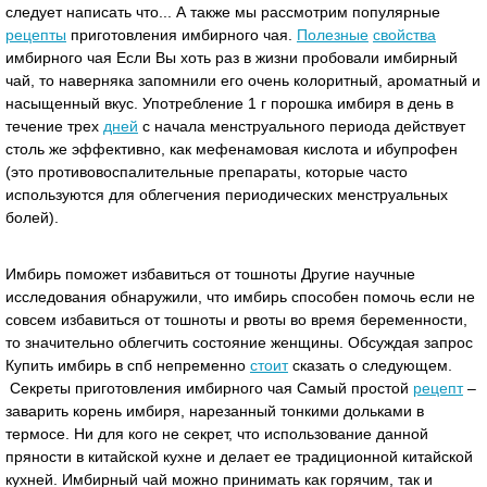
следует написать что... А также мы рассмотрим популярные
рецепты
приготовления имбирного чая.
Полезные
свойства
имбирного чая Если Вы хоть раз в жизни пробовали имбирный
чай, то наверняка запомнили его очень колоритный, ароматный и
насыщенный вкус. Употребление 1 г порошка имбиря в день в
течение трех
дней
с начала менструального периода действует
столь же эффективно, как мефенамовая кислота и ибупрофен
(это противовоспалительные препараты, которые часто
используются для облегчения периодических менструальных
болей).
Имбирь поможет избавиться от тошноты Другие научные
исследования обнаружили, что имбирь способен помочь если не
совсем избавиться от тошноты и рвоты во время беременности,
то значительно облегчить состояние женщины. Обсуждая запрос
Купить имбирь в спб непременно
стоит
сказать о следующем.
Секреты приготовления имбирного чая Самый простой
рецепт
–
заварить корень имбиря, нарезанный тонкими дольками в
термосе. Ни для кого не секрет, что использование данной
пряности в китайской кухне и делает ее традиционной китайской
кухней. Имбирный чай можно принимать как горячим, так и