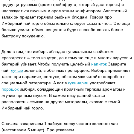
цедру цитрусовых (кроме грейпфрута, который даст горечь) и
наслаждаться вкусным и ароматным конфитюром. Аппетитный
запах он придает горячим рыбным блюдам. Говоря про
Имбирный чай горло обязательно следует сказать что... Это еще
больше усилит обмен веществ и будет способствовать более
быстрому похудению.
Дело в том, что имбирь обладает уникальным свойством
«разогревать» тело изнутри, да к тому же еще и многих вирусов и
бактерий убивает. Чтобы получить целебный
напиток
Заварите
чай,
лучше
зеленый, в обычных пропорциях. Имбирь применяют
также при параличе, желтухе, об этом уже читайте подробно в
специальной литературе. А вот в
кулинарии
употребляют
порошок
имбиря, обладающий приятным терпким ароматом и
жгучим пряным вкусом. В самом низу данной статьи
расположены ссылки на другие материалы, схожие с темой
Имбирный чай горло.
Сначала завариваем 1 чайную ложку чистого зеленого чая
(настаиваем 5 минут). Процеживаем.