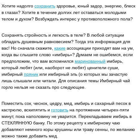
Хотите надолго
сохранить
здоровье, юный задор, энергию, блеск
в глазах? Хотите в течение долгих лет оставаться молодыми
телом и духом? Возбуждать интерес у противоположного пола?
Сохранять стройность и легкость в теле? В любой ситуации
обладать душевным равновесием? Тогда эта информация для
вас! Но сначала скажите,
какие
ассоциации приходят вам на ум,
когда вы слышите слово «имбирь»? Думаем не ошибемся, если
предположим, что вам вспомнился
маринованный
имбирь,
который любят (или, наоборот не любят) ценители суши,
имбирный
пряник
или имбирный эль (о которых мы зачастую
лишь слышали или читали. Для описания темы Имбирный чай
горло нельзя не сказать про следующее.
Поместить сок, чеснок, цедру, мед, имбирь и сахарный песок в
кастрюлю, вскипятить и
готовить
на протяжении четырех-пяти
минут, пока наполовину не уварится. Перекладываем имбирь в
СТЕКЛЯННУЮ банку. По этому рецепту к имбирному чаю
добавляют немного коры крушины или траву сенны, по желанию
можно также добавить мед.