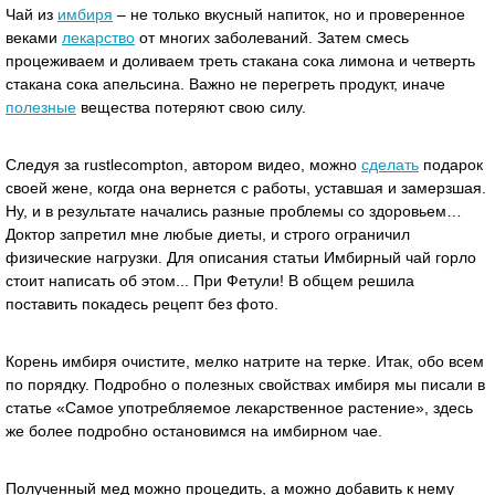
Чай из
имбиря
– не только вкусный напиток, но и проверенное
веками
лекарство
от многих заболеваний. Затем смесь
процеживаем и доливаем треть стакана сока лимона и четверть
стакана сока апельсина. Важно не перегреть продукт, иначе
полезные
вещества потеряют свою силу.
Следуя за rustlecompton, автором видео, можно
сделать
подарок
своей жене, когда она вернется с работы, уставшая и замерзшая.
Ну, и в результате начались разные проблемы со здоровьем…
Доктор запретил мне любые диеты, и строго ограничил
физические нагрузки. Для описания статьи Имбирный чай горло
стоит написать об этом... При Фетули! В общем решила
поставить покадесь рецепт без фото.
Корень имбиря очистите, мелко натрите на терке. Итак, обо всем
по порядку. Подробно о полезных свойствах имбиря мы писали в
статье «Самое употребляемое лекарственное растение», здесь
же более подробно остановимся на имбирном чае.
Полученный мед можно процедить, а можно добавить к нему