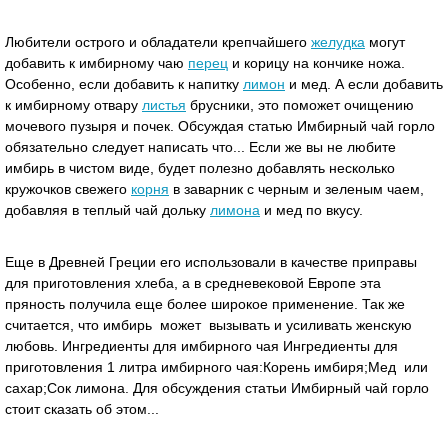
Любители острого и обладатели крепчайшего
желудка
могут
добавить к имбирному чаю
перец
и корицу на кончике ножа.
Особенно, если добавить к напитку
лимон
и мед. А если добавить
к имбирному отвару
листья
брусники, это поможет очищению
мочевого пузыря и почек. Обсуждая статью Имбирный чай горло
обязательно следует написать что... Если же вы не любите
имбирь в чистом виде, будет полезно добавлять несколько
кружочков свежего
корня
в заварник с черным и зеленым чаем,
добавляя в теплый чай дольку
лимона
и мед по вкусу.
Еще в Древней Греции его использовали в качестве приправы
для приготовления хлеба, а в средневековой Европе эта
пряность получила еще более широкое применение. Так же
считается, что имбирь может вызывать и усиливать женскую
любовь. Ингредиенты для имбирного чая Ингредиенты для
приготовления 1 литра имбирного чая:Корень имбиря;Мед или
сахар;Сок лимона. Для обсуждения статьи Имбирный чай горло
стоит сказать об этом...