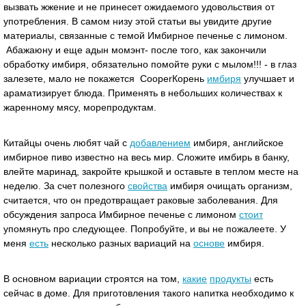
вызвать жжение и не принесет ожидаемого удовольствия от
употребления. В самом низу этой статьи вы увидите другие
материалы, связанные с темой Имбирное печенье с лимоном.
Абажаюну и еще адын момэнт- после того, как закончили
обработку имбиря, обязательно помойте руки с мылом!!! - в глаз
залезете, мало не покажется CooperКорень
имбиря
улучшает и
араматизирует блюда. Применять в небольших количествах к
жаренному мясу, морепродуктам.
Китайцы очень любят чай с
добавлением
имбиря, английское
имбирное пиво известно на весь мир. Сложите имбирь в банку,
влейте маринад, закройте крышкой и оставьте в теплом месте на
неделю. За счет полезного
свойства
имбиря очищать организм,
считается, что он предотвращает раковые заболевания. Для
обсуждения запроса Имбирное печенье с лимоном
стоит
упомянуть про следующее. Попробуйте, и вы не пожалеете. У
меня
есть
несколько разных вариаций на
основе
имбиря.
В основном вариации строятся на том,
какие
продукты
есть
сейчас в доме. Для приготовления такого напитка необходимо к