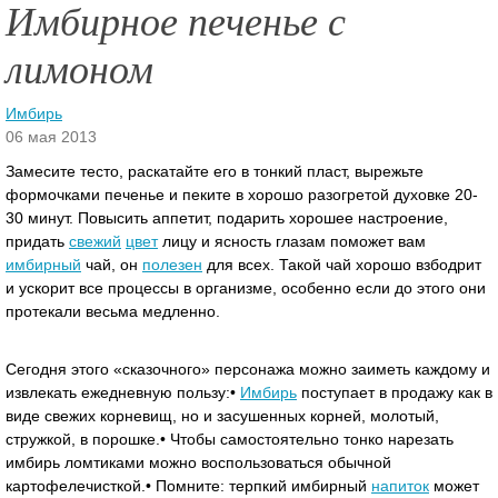
Имбирное печенье с
лимоном
Имбирь
06 мая 2013
Замесите тесто, раскатайте его в тонкий пласт, вырежьте
формочками печенье и пеките в хорошо разогретой духовке 20-
30 минут. Повысить аппетит, подарить хорошее настроение,
придать
свежий
цвет
лицу и ясность глазам поможет вам
имбирный
чай, он
полезен
для всех.
Такой чай хорошо взбодрит
и ускорит все процессы в организме, особенно если до этого они
протекали весьма медленно.
Сегодня этого «сказочного» персонажа можно заиметь каждому и
извлекать ежедневную пользу:•
Имбирь
поступает в продажу как в
виде свежих корневищ, но и засушенных корней, молотый,
стружкой, в порошке.• Чтобы самостоятельно тонко нарезать
имбирь ломтиками можно воспользоваться обычной
картофелечисткой.• Помните: терпкий имбирный
напиток
может