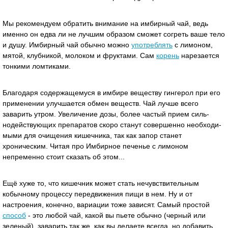
Мы рекомендуем обратить внимание на имбирный чай, ведь
именно он едва ли не лучшим образом сможет согреть ваше тело
и душу. Имбирный чай обычно можно
употреблять
с лимоном,
мятой, клубникой, молоком и фруктами. Сам
корень
нарезается
тонкими ломтиками.
Благодаря содержащемуся в имбире веществу гингерол при его
применении улучшается обмен веществ. Чай лучше всего
заварить утром. Увеличение дозы, более частый прием силь-
нодействующих препаратов скоро станут совершенно необходи-
мыми для очищения кишечника, так как запор станет
хроническим. Читая про Имбирное печенье с лимоном
непременно стоит сказать об этом...
Ещё хуже то, что кишечник может стать нечувствительным
кобычному процессу передвижения пищи в нем. Ну и от
настроения, конечно, вариации тоже зависят. Самый простой
способ
- это любой чай, какой вы пьете обычно (черный или
зеленый), заварить так же, как вы делаете всегда, но добавить