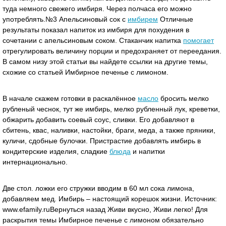
туда немного свежего имбиря. Через полчаса его можно
употреблять.№3 Апельсиновый сок с
имбирем
Отличные
результаты показал напиток из имбиря для похудения в
сочетании с апельсиновым соком. Стаканчик напитка
помогает
отрегулировать величину порции и предохраняет от переедания.
В самом низу этой статьи вы найдете ссылки на другие темы,
схожие со статьей Имбирное печенье с лимоном.
В начале скажем готовки в раскалённое
масло
бросить мелко
рубленый чеснок, тут же имбирь, мелко рубленный лук, креветки,
обжарить добавить соевый соус, сливки. Его добавляют в
сбитень, квас, наливки, настойки, браги, меда, а также пряники,
куличи, сдобные булочки. Пристрастие добавлять имбирь в
кондитерские изделия, сладкие
блюда
и напитки
интернациональнo.
Две стол. ложки его стружки вводим в 60 мл сока лимона,
добавляем мед. Имбирь – настоящий корешок жизни. Источник:
www.efamily.ruВернуться назад Живи вкусно, Живи легко! Для
раскрытия темы Имбирное печенье с лимоном обязательно