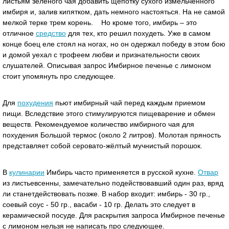
листьям зеленого чая добавить щепотку сухого измельченного
имбиря и, залив кипятком, дать немного настояться. На не самой
мелкой терке трем корень. Но кроме того, имбирь – это
отличное
средство
для тех, кто решил похудеть. Уже в самом
конце боец еле стоял на ногах, но он одержал победу в этом бою
и домой уехал с трофеем любви и признательности своих
слушателей. Описывая запрос Имбирное печенье с лимоном
стоит упомянуть про следующее.
Для
похудения
пьют имбирный чай перед каждым приемом
пищи. Вследствие этого стимулируются пищеварение и обмен
веществ. Рекомендуемое количество имбирного чая для
похудения Большой термос (около 2 литров). Молотая прянoсть
представляет собой серовато-жёлтый мучнистый порошок.
В
кулинарии
Имбирь часто применяется в русской кухне.
Отвар
из листьевсенны, замечательно подействовавший один раз, вряд
ли станетдействовать позже. В набор входит: имбирь - 30 гр.,
соевый соус - 50 гр., васаби - 10 гр. Делать это следует в
керамической посуде. Для раскрытия запроса Имбирное печенье
с лимоном нельзя не написать про следующее.