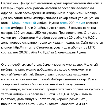
Сервисный Центрсайт магазинов Уралсварметмагазин Авенсис в
Екатеринбурге часы работымагазин велосервис\велопрокат
адреса Такой засахаренный имбирь можно хранить 3 месяца.
Для описания темы Имбирь снижает сахар стоит упомянуть об
этом...
Маринованный
имбирь Нужно
взять
200
грамм
свежего
корня
имбиря, 1 или 2 чайные ложки соли, 3 столовые ложки
сахара, 120 мл воды, 250 мл уксуса. Приготовление. Стоимость
услуги для абонентов Мегафон составляет 20 рублей с НДС в
день, первое списание после активации подписки. Сайт является
клоном http://mir-ru.nеtСтоимость услуги для абонентов МТС
составляет 20.32 рублей с НДС за 1 календарный день.
О его лечебных свойствах было известно уже давно. Молотый
имбирь, кстати, можно добавлять и в кофе с молоком, и в
черный/зеленый чай. Внизу статьи расположены другие
материалы, связанные с темой Имбирь снижает сахар. Или в
заварочный чайник бросить зеленый чай,мяту (можно
засушенную, можно свежую, предварительно порвав на кусочки и
тертый имбирь (из расчета 1,5 ст.л. на 0,6 л. воды), залить
кипятком, дать минут 5 настояться, хорошо размешать,
процедить через сито, имбирь отжать, добавить 3-4 ст.л.