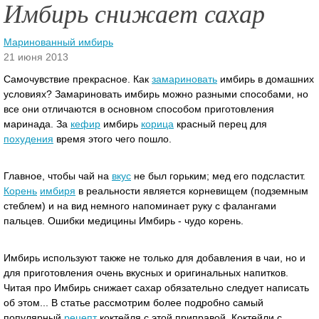
Имбирь снижает сахар
Маринованный имбирь
21 июня 2013
Самочувствие прекрасное. Как
замариновать
имбирь в домашних
условиях? Замариновать имбирь можно разными способами, но
все они отличаются в основном способом приготовления
маринада. За
кефир
имбирь
корица
красный перец для
похудения
время этого чего пошло.
Главное, чтобы чай на
вкус
не был горьким; мед его подсластит.
Корень
имбиря
в реальности является корневищем (подземным
стеблем) и на вид немного напоминает руку с фалангами
пальцев. Ошибки медицины Имбирь - чудо корень.
Имбирь используют также не только для добавления в чаи, но и
для приготовления очень вкусных и оригинальных напитков.
Читая про Имбирь снижает сахар обязательно следует написать
об этом... В статье рассмотрим более подробно самый
популярный
рецепт
коктейля с этой приправой. Коктейли с