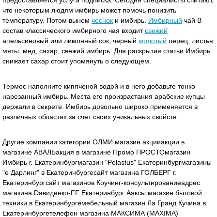
предоставляется услуга подписка. Сегодня специалисты считают,
что некоторым людям имбирь может помочь понизить
температуру. Потом вынем
чеснок
и имбирь.
Имбирный
чай В
состав классического имбирного чая входит
свежий
апельсиновый или лимонный сок, черный
молотый
перец, листья
мяты, мед, сахар, свежий имбирь. Для раскрытия статьи Имбирь
снижает сахар стоит упомянуть о следующем.
Термос наполните кипяченой водой и в него добавьте тонко
нарезанный имбирь. Места его произрастания арабские купцы
держали в секрете. Имбирь довольно широко применяется в
различных областях за счет своих уникальных свойств.
Другие компании категории ОЛМИ магазин акцииакции в
магазине АВАЛЬакция в магазине Промо ПРОСТОмагазин
Имбирь г. Екатеринбургмагазин "Pelastus" Екатеринбургмагазины
"е Дарлинг" в Екатеринбургесайт магазина ГОЛБЕРГ г.
Екатеринбургсайт магазинов Коучинг-консультированиеадрес
магазина Dавиденко-FF Екатеринбург Аяксы магазин бытовой
техники в Екатеринбургемебельный магазин Ла Гранд Кучина в
Екатеринбургетелефон магазина МАКСИМА (MAXIMA)