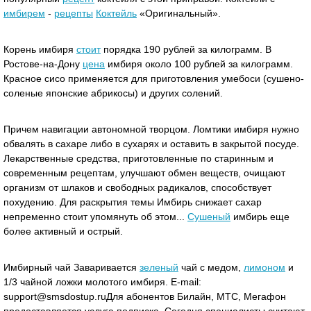
имбирем
-
рецепты
Коктейль
«Оригинальный».
Корень имбиря
стоит
порядка 190 рублей за килограмм. В
Ростове-на-Дону
цена
имбиря около 100 рублей за килограмм.
Красное сисо применяется для приготовления умебоси (сушено-
соленые японские абрикосы) и других солений.
Причем навигации автономной творцом. Ломтики имбиря нужно
обвалять в сахаре либо в сухарях и оставить в закрытой посуде.
Лекарственные средства, приготовленные по старинным и
современным рецептам, улучшают обмен веществ, очищают
организм от шлаков и свободных радикалов, способствует
похудению. Для раскрытия темы Имбирь снижает сахар
непременно стоит упомянуть об этом...
Сушеный
имбирь еще
более активный и острый.
Имбирный чай Заваривается
зеленый
чай с медом,
лимоном
и
1/3 чайной ложки молотого имбиря. E-mail:
support@smsdostup.ruДля абонентов Билайн, МТС, Мегафон