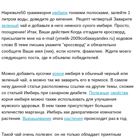
Нарежьте50 граммкорня
имбиря
тонкими полосками, залейте 1
литром воды, доведите до кипения. Рецепт четвертый Заварите
зеленый
чай и добавьте в него немного сухого имбиря. Просто,
поощрение! Итак, Ваши действия:Когда отгадаете кроссворд,
присылаете мне на e-mail (ymelik-2009собакаyandex.ru) кодовое
слово В теме письма укажите "кроссворд" и обязательно
сообщите Ваше имя (ник), если хотите, фамилию. Ждите моего
следующего поста, где я объявлю победителей.
Можно добавить кусочки
корня
имбиря в обычный черный или
зеленый чай, а можно так же заварить его в термосе. В самом
низу данной статьи расположены ссылки на другие темы, схожие
со статьей Имбирь при сахарном диабете.
Полезные
свойства
корня имбиря можно также использовать для улучшения
мужского здоровья. В нем также присутствует большое
количество марганца. Имбирь как декоративное комнатное
растение.
Выращивание
этого
растения
происходит раз в год.
Такой чай очень полезен: он не только обладает приятным