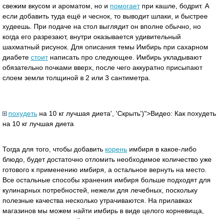
свежим вкусом и ароматом, но и
помогает
при кашле, бодрит. А
если добавить туда ещё и чеснок, то выводит шлаки, и быстрее
худеешь. При подаче на стол выглядит он вполне обычно, но
когда его разрезают, внутри оказывается удивительный
шахматный рисунок. Для описания темы Имбирь при сахарном
диабете
стоит
написать про следующее. Имбирь укладывают
обязательно почками вверх, после чего аккуратно присыпают
слоем земли толщиной в 2 или 3 сантиметра.
похудеть
на 10 кг лучшая диета', 'Скрыть')">Видео: Как похудеть
на 10 кг лучшая диета
Тогда для того, чтобы добавить
корень
имбиря в какое-либо
блюдо, будет достаточно отломить необходимое количество уже
готового к применению имбиря, а остальное вернуть на место.
Все остальные способы хранения имбиря больше подходят для
кулинарных потребностей, нежели для лечебных, поскольку
полезные качества несколько утрачиваются. На прилавках
магазинов мы можем найти имбирь в виде целого корневища,