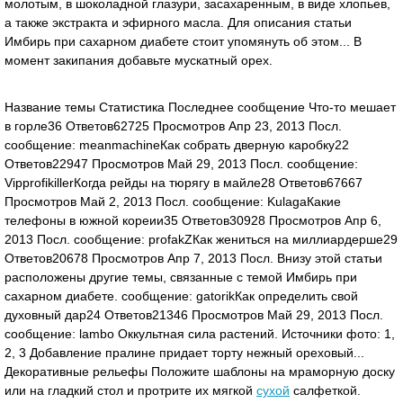
молотым, в шоколадной глазури, засахаренным, в виде хлопьев,
а также экстракта и эфирного масла. Для описания статьи
Имбирь при сахарном диабете стоит упомянуть об этом... В
момент закипания добавьте мускатный орех.
Название темы Статистика Последнее сообщение Что-то мешает
в горле36 Ответов62725 Просмотров Апр 23, 2013 Посл.
сообщение: meanmachineКак собрать дверную каробку22
Ответов22947 Просмотров Май 29, 2013 Посл. сообщение:
VipprofikillerКогда рейды на тюрягу в майле28 Ответов67667
Просмотров Май 2, 2013 Посл. сообщение: KulagaКакие
телефоны в южной кореии35 Ответов30928 Просмотров Апр 6,
2013 Посл. сообщение: profakZКак жениться на миллиардерше29
Ответов20678 Просмотров Апр 7, 2013 Посл. Внизу этой статьи
расположены другие темы, связанные с темой Имбирь при
сахарном диабете. сообщение: gatorikКак определить свой
духовный дар24 Ответов21346 Просмотров Май 29, 2013 Посл.
сообщение: lambo Оккультная сила растений. Источники фото: 1,
2, 3 Добавление пралине придает торту нежный ореховый...
Декоративные рельефы Положите шаблоны на мраморную доску
или на гладкий стол и протрите их мягкой
сухой
салфеткой.