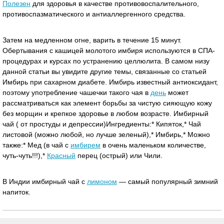
Полезен
для здоровья в качестве противовоспалительного,
противоспазматического и антиаллергенного средства.
Затем на медленном огне, варить в течение 15 минут.
Обертывания с кашицей молотого имбиря используются в СПА-
процедурах и курсах по устранению целлюлита. В самом низу
данной статьи вы увидите другие темы, связанные со статьей
Имбирь при сахарном диабете. Имбирь известный антиоксидант,
поэтому употребление чашечки такого чая в
день
может
рассматриваться как элемент борьбы за чистую сияющую кожу
без морщин и крепкое здоровье в любом возрасте. Имбирный
чай ( от простуды и депрессии)Ингредиенты:* Кипяток,* Чай
листовой (можно любой, но лучше зеленый),* Имбирь,* Можно
также:* Мед (в чай с
имбирем
в очень маленьком количестве,
чуть-чуть!!!),*
Красный
перец (острый) или Чили.
В Индии имбирный чай с
лимоном
— самый популярный зимний
напиток.