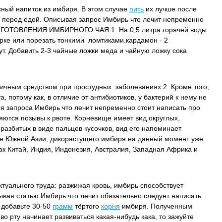
сный напиток из имбиря. В этом случае
пить
их лучше после
 перед едой. Описывая запрос Имбирь что лечит непременно
ГОТОВЛЕНИЯ ИМБИРНОГО ЧАЯ:1. На 0,5 литра горячей воды
терке или порезать тонкими ломтиками.кардамон - 2
ут. Добавить 2-3 чайные ложки меда и чайную ложку сока
личным средством при простудных заболеваниях.2. Кроме того,
 потому как, в отличие от антибиотиков, у бактерий к нему не
я запроса Имбирь что лечит непременно стоит написать про
яются позывы к рвоте. Корневище имеет вид округлых,
разбитых в виде пальцев кусочков, вид его напоминает
ан Южной Азии, дикорастущего имбиря на данный момент уже
 как Китай, Индия, Индонезия, Австралия, Западная Африка и
туального труда: разжижая кровь, имбирь способствует
вая статью Имбирь что лечит обязательно следует написать
, добавьте 30-50
грамм
тёртого
корня
имбиря. Полученным
о рту начинает развиваться какая-нибудь кака, то зажуйте