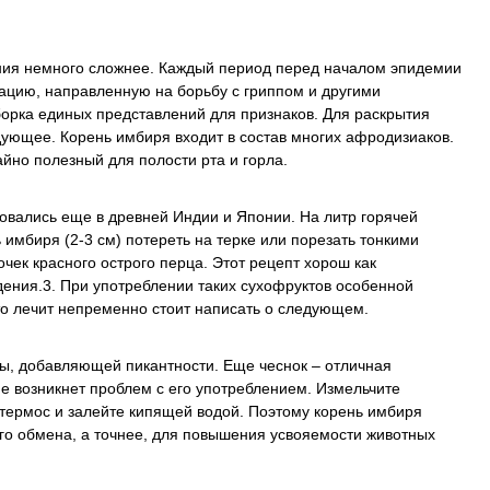
ния немного сложнее. Каждый период перед началом эпидемии
ацию, направленную на борьбу с гриппом и другими
орка единых представлений для признаков. Для раскрытия
едующее. Корень имбиря входит в состав многих афродизиаков.
айно полезный для полости рта и горла.
овались еще в древней Индии и Японии. На литр горячей
 имбиря (2-3 см) потереть на терке или порезать тонкими
чек красного острого перца. Этот рецепт хорош как
дения.3. При употреблении таких сухофруктов особенной
то лечит непременно стоит написать о следующем.
вы, добавляющей пикантности. Еще чеснок – отличная
 не возникнет проблем с его употреблением. Измельчите
 термос и залейте кипящей водой. Поэтому корень имбиря
го обмена, а точнее, для повышения усвояемости животных