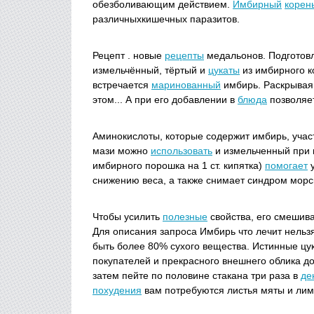
обезболивающим действием.
Имбирный
корен
различныхкишечных паразитов.
Рецепт . новые
рецепты
медальонов. Подготов
измельчённый, тёртый и
цукаты
из имбирного к
встречается
маринованный
имбирь. Раскрывая 
этом... А при его добавлении в
блюда
позволяет
Аминокислоты, которые содержит имбирь, учас
мази можно
использовать
и измельченный при 
имбирного порошка на 1 ст. кипятка)
помогает
у
снижению веса, а также снимает синдром морс
Чтобы усилить
полезные
свойства, его смешив
Для описания запроса Имбирь что лечит нельзя
быть более 80% сухого вещества. Истинные цу
покупателей и прекрасного внешнего облика д
затем пейте по половине стакана три раза в
де
похудения
вам потребуются листья мяты и лим