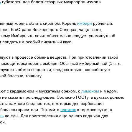
ь
губителен для болезнетворных микроорганизмов и
ленный корень облить сиропом. Корень
имбиря
рубленый,
орня. В «Стране Восходящего Солнца», чаще всего,
тему Имбирь что лечит обязательно следует упомянуть об
 придать им особый пикантный вкус.
твуют в процессе обмена веществ. При приготовлении такой
помощи терки корень имбиря. Обычный имбирный чай (1 ч. л.
лучшить обмен веществ и, следовательно, способствует
кой болезни, тошноту.
ают с кардамоном и мускатным орехом, с
лимоном
и медом.
 не сказать про следующее. Согласно ГОСТу, в цукатах должно
каты намного бледнее тех, в которые для вербования
обавлены красители. Потомите
напиток
в термосе сутки, а
нь
до еды. Для приготовления еще одного вида чая для
он.