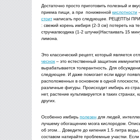
Достаточно просто приготовить полезный и вку
приема пищи, а при пониженной
кислотности
-
стоит
написать про следующее. РЕЦЕПТЫ ПРИ
: свежий корень имбиря (2-3 см) потереть на 
стручкагвоздика (1-2 штучки)Настаивать 15 мин
лимона.
Это классический рецепт, который является от
чеснок
– это естественный защитник иммунитета,
вырабатывается толерантность. Для обсуждени
следующее. И даже помогает если вдруг появл
расположенных в основном в одной плоскости, 
различные фигуры. Происходит имбирь из стр
нет, растение культивируется в таких странах,
других.
Особенно имбирь
полезен
для людей, интеллек
лучшему обогащению мозга кислородом. Описы
об этом... Доведите до кипения 1.5 литра воды
составом натирайте проблемные участки. Если в