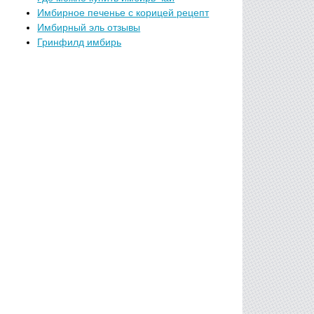
Имбирное печенье с корицей рецепт
Имбирный эль отзывы
Гринфилд имбирь