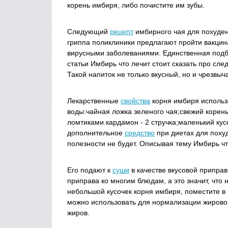
корень имбиря, либо почистите им зубы.
Следующий
рецепт
имбирного чая для похуде
гриппа поликлиники предлагают пройти вакцин
вирусными заболеваниями. Единственная подб
статьи Имбирь что лечит стоит сказать про сл
Такой напиток не только вкусный, но и чрезвыч
Лекарственные
свойства
корня имбиря использ
воды:чайная ложка зеленого чая;свежий корень
ломтиками.кардамон - 2 стручка;маленький кусо
дополнительное
средство
при диетах для поху
полезности не будет. Описывая тему Имбирь ч
Его подают к
суши
в качестве вкусовой припра
приправа ко многим блюдам, а это значит, что
небольшой кусочек корня имбиря, поместите в
можно использовать для нормализации жирово
жиров.