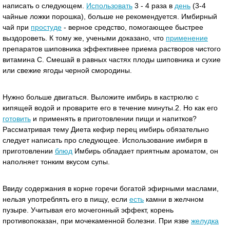
написать о следующем.
Использовать
3 - 4 раза в
день
(3-4
чайные ложки порошка), больше не рекомендуется. Имбирный
чай при
простуде
- верное средство, помогающее быстрее
выздороветь. К тому же, учеными доказано, что
применение
препаратов шиповника эффективнее приема растворов чистого
витамина С. Смешай в равных частях плоды шиповника и сухие
или свежие ягоды черной смородины.
Нужно больше двигаться. Выложите имбирь в кастрюлю с
кипящей водой и проварите его в течение минуты.2. Но как его
готовить
и применять в приготовлении пищи и напитков?
Рассматривая тему Диета кефир перец имбирь обязательно
следует написать про следующее. Использование имбиря в
приготовлении
блюд
Имбирь обладает приятным ароматом, он
наполняет тонким вкусом супы.
Ввиду содержания в корне горечи богатой эфирными маслами,
нельзя употреблять его в пищу, если
есть
камни в желчном
пузыре. Учитывая его мочегонный эффект, корень
противопоказан, при мочекаменной болезни. При язве
желудка