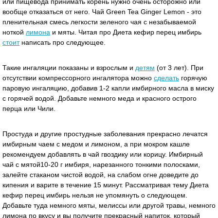
или пищевода принимать корень нужно очень осторожно или
вообще отказаться от него. Чай Green Tea Ginger Lemon - это
пленительная смесь легкости зеленого чая с незабываемой
ноткой
лимона
и мяты. Читая про Диета кефир перец имбирь
стоит
написать про следующее.
Такие ингаляции показаны и взрослым и
детям
(от 3 лет). При
отсутствии компрессорного ингалятора можно
сделать
горячую
паровую ингаляцию, добавив 1-2 капли имбирного масла в миску
с горячей водой. Добавьте немного меда и красного острого
перца или Чили.
Простуда и другие простудные заболевания прекрасно лечатся
имбирным чаем с медом и лимоном, а при мокром кашле
рекомендуем добавлять в чай гвоздику или корицу. Имбирный
чай с мятой10-20 г имбиря, нарезанного тонкими полосками,
залейте стаканом чистой водой, на слабом огне доведите до
кипения и варите в течение 15 минут. Рассматривая тему Диета
кефир перец имбирь нельзя не упомянуть о следующем.
Добавьте туда немного мяты, мелиссы или другой травы, немного
лимона по вкусу и вы получите прекрасный напиток, который