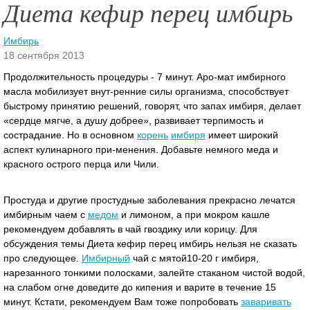
Диета кефир перец имбирь
Имбирь
18 сентября 2013
Продолжительность процедуры - 7 минут. Аро-мат имбирного
масла мобилизует внут-ренние силы организма, способствует
быстрому принятию решений, говорят, что запах имбиря, делает
«сердце мягче, а душу добрее», развивает терпимость и
сострадание. Но в основном
корень
имбиря
имеет широкий
аспект кулинарного при-менения.
Добавьте немного меда и
красного острого перца или Чили.
Простуда и другие простудные заболевания прекрасно лечатся
имбирным чаем с
медом
и лимоном, а при мокром кашле
рекомендуем добавлять в чай гвоздику или корицу. Для
обсуждения темы Диета кефир перец имбирь нельзя не сказать
про следующее.
Имбирный
чай с мятой10-20 г имбиря,
нарезанного тонкими полосками, залейте стаканом чистой водой,
на слабом огне доведите до кипения и варите в течение 15
минут. Кстати, рекомендуем Вам тоже попробовать
заваривать