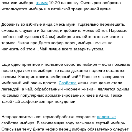
ломтики имбиря:
грамм
10-20 на чашку. Очень разнообразно
используется имбирь и в китайской традиционной кухне.
Добавить во взбитые яйца смесь муки, тщательно перемешать,
смешать с цукини и бананом, и добавить молко 50 мл. Нарежьте
небольшой кусочек (3-4 см) имбиря и залейте готовым чаем в
термос. Читая про Диета кефир перец имбирь нельзя не
написать об этом... Чай лучше всего заварить утром.
Еще одно приятное и полезное свойство имбиря – если пожевать
после еды ломтик имбиря, то ваше дыхание надолго останется
свежим. Как приготовить имбирный чай? Раньше я заваривала
имбирный чай очень просто.
Свойства
женьшеня давно стали
легендой, а чай, обработанный «корнем жизни», является одним
из самых популярных ароматизированных чаев в Азии. Также
такой чай эффективен при похудении.
Непродолжительная термообработка сохраняет
полезные
свойства имбиря. В закипевшую воду засыпаем тертый имбирь.
Описывая тему Диета кефир перец имбирь обязательно следует