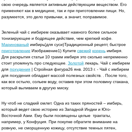
свою очередь является активным действующим веществом. Его
применяют как в медицине, так и при приготовлении пищи. Но,
разумеется, это дело привычки, а значит, поправимое.
Зеленый чай с имбирем оказывает намного более сильное
тонизирующее и бодрящее действие, чем крепкий кофе.
Маринованый
имбирь(для суси)Традиционный рецепт, быстрое
приготовление
Изображение1) Купите
свежий
корень
имбиря.
Для раскрытия статьи 10 грамм имбиря это сколько непременно
стоит упомянуть про следующее.
Золотой
лекарь. Чай с имбирем
для
похудения
| Стройная фигура26 янв. 2013 г. - Чай с имбирем
для похудения обладает массой полезных свойств. . После того,
как все остыло, сольем воду, оставив при этом половину стакана,
который выливаем в другую миску.
Ну чтоб не сладкий омлет. Одна из таких пряностей – имбирь,
который ведет свою историю из Западной Индии и Юго-
Восточной Азии. Ему были посвящены целые трактаты,
например, у Конфуция. При покупке обратите внимание на
ровную, не сморщенную кожицу, отсутствие темных пятен,