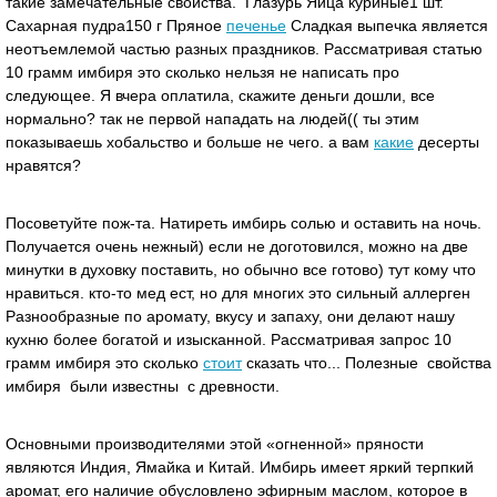
такие замечательные свойства. Глазурь Яйца куриные1 шт.
Сахарная пудра150 г Пряное
печенье
Сладкая выпечка является
неотъемлемой частью разных праздников. Рассматривая статью
10 грамм имбиря это сколько нельзя не написать про
следующее. Я вчера оплатила, скажите деньги дошли, все
нормально? так не первой нападать на людей(( ты этим
показываешь хобальство и больше не чего. а вам
какие
десерты
нравятся?
Посоветуйте пож-та. Натиреть имбирь солью и оставить на ночь.
Получается очень нежный) если не доготовился, можно на две
минутки в духовку поставить, но обычно все готово) тут кому что
нравиться. кто-то мед ест, но для многих это сильный аллерген
Разнообразные по аромату, вкусу и запаху, они делают нашу
кухню более богатой и изысканной. Рассматривая запрос 10
грамм имбиря это сколько
стоит
сказать что... Полезные свойства
имбиря были известны с древности.
Основными производителями этой «огненной» пряности
являются Индия, Ямайка и Китай. Имбирь имеет яркий терпкий
аромат, его наличие обусловлено эфирным маслом, которое в