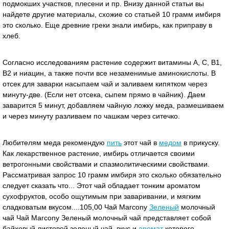
подмокших участков, плесени и пр. Внизу данной статьи вы
найдете другие материалы, схожие со статьей 10 грамм имбиря
это сколько. Еще древние греки знали имбирь, как приправу в
хлеб.
Согласно исследованиям растение содержит витамины А, С, В1,
В2 и ниацин, а также почти все незаменимые аминокислоты. В
отсек для заварки насыпаем чай и заливаем кипятком через
минуту-две. (Если нет отсека, сыпем прямо в чайник). Даем
заварится 5 минут, добавляем чайную ложку меда, размешиваем
и через минуту разливаем по чашкам через ситечко.
Любителям меда рекомендую
пить
этот чай в
медом
в прикуску.
Как лекарственное растение, имбирь отличается своими
ветрогонными свойствами и спазмолитическими свойствами.
Рассматривая запрос 10 грамм имбиря это сколько обязательно
следует сказать что... Этот чай обладает тонким ароматом
сухофруктов, особо ощутимым при заваривании, и мягким
сладковатым вкусом....105,00 Чай Marcony
Зеленый
молочный
чай Чай Marcony Зеленый молочный чай представляет собой
байховый листовой зеленый чай, вкус и
аромат
которого