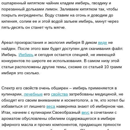
ошпаренный кипятком чайник кладем имбирь, гвоздику и
порезанный дольками лимон. Заливаем кипятком так, чтобы
покрыть ингредиенты. Воду ставим на огонь и доводим до
кипения, солим ее и этой водой зальем имбирь, минут через
пять-десять он станет чуть мягче.
Ареал произрастания и экология имбиря В диком
виде
не
найден. После этого вам будет доступен для скачивания файл:
Имбирь.
Имбирь
и сегодня остается специей, не имеющей
конкурентов по широте ее использования. В самом низу этой
статьи расположены другие темы, схожие со статьей 10 грамм
имбиря это сколько.
Спектр его свойств очень обширен – имбирь применяется в
кулинарии,
лечебные
его
свойства
затребованы медициной, не
обходят его своим вниманием и косметологи, а те, кто хотел бы
избавиться от лишнего
веса
наверняка знают об имбирном чае.
Итак, начнем с кулинарии:Своеобразный
вкус
в сочетании с
ароматом обусловлены обилием содержащегося в имбире
эфирного масла и прочих компонентов, придающих пряности