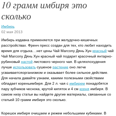
10 грамм имбиря это
сколько
Имбирь
02 мая 2013
Имбирь издавна применяется при желудочно-кишечных
расстройствах. Френч пресс создан для тех, кто любит находить
время для отдыха....нет цены Чай Marcony Дянь Хун
красный
чай
Чай Marcony Дянь Хун красный чай подарит красочный янтарно-
рубиновый
настой
листового черного чая.
В целяхпохудения
лучше
использовать
сушеное
растение
оно легче
усваиваетсяорганизмом и оказывает более сильное действие.
Для начала давайте узнаем, какими полезными свойствами
обладает кореньимбиря. Для 2 л. чая с
имбирем
понадобятся
пару зубчиков чеснока, крутой кипяток и 4 см
корня
имбиря. В
самом низу статьи вы найдете другие материалы, связанные со
статьей 10 грамм имбиря это сколько.
Корешок имбиря очищаем и режем небольшими кубиками. В