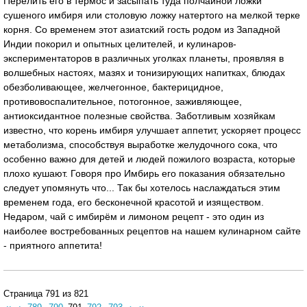
Перелить его в термос и засыпать туда полчайной ложки
сушеного имбиря или столовую ложку натертого на мелкой терке
корня. Со временем этот азиатский гость родом из Западной
Индии покорил и опытных целителей, и кулинаров-
экспериментаторов в различных уголках планеты, проявляя в
волшебных настоях, мазях и тонизирующих напитках, блюдах
обезболивающее, желчегонное, бактерицидное,
противовоспалительное, потогонное, заживляющее,
антиоксидантное полезные свойства. Заботливым хозяйкам
известно, что корень имбиря улучшает аппетит, ускоряет процесс
метаболизма, способствуя выработке желудочного сока, что
особенно важно для детей и людей пожилого возраста, которые
плохо кушают. Говоря про Имбирь его показания обязательно
следует упомянуть что... Так бы хотелось наслаждаться этим
временем года, его бесконечной красотой и изяществом.
Недаром, чай с имбирём и лимоном рецепт - это один из
наиболее востребованных рецептов на нашем кулинарном сайте
- приятного аппетита!
Страница 791 из 821