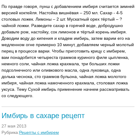
По правде говоря, пунш с добавлением имбиря считается зимней
версией коктейля. Настойка вишнёвая – 250 мл. Сахар - 4-5
столовых ложек. Лимоны – 2 шт. Мускатный орех тёртый – ?
чайной ложки. Разведите сахар в горячей воде, добродушно
добавьте ром, настойку, сок лимонов и тёртый корень имбиря.
Доводим воду до кипения и кладем имбирь, затем варим его на
медленном огне примерно 10 минут, добавляем черный молотый
перец в процессе варки. Чтобы приготовить крицу с имбирем,
вам понадобится четыреста граммов куриного филе цыпленка,
немного соли, чайная ложка крахмала, три больших ложки
подсолнечного или оливкового масла, одна луковица, одна
долька чеснока, сто граммов бульона, чайная ложка молотого
имбиря, чайная ложка намоченного крахмала, столовая ложка
уксуса. Тему Сухой имбирь применение начнем рассматривать
со следующего.
Имбирь в сахаре рецепт
27 мая 2013
Рубрика:
Рецепты с имбирем