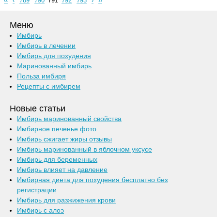
‹‹
‹
789
790
791
792
793
›
››
Меню
Имбирь
Имбирь в лечении
Имбирь для похудения
Маринованный имбирь
Польза имбиря
Рецепты с имбирем
Новые статьи
Имбирь маринованный свойства
Имбирное печенье фото
Имбирь сжигает жиры отзывы
Имбирь маринованный в яблочном уксусе
Имбирь для беременных
Имбирь влияет на давление
Имбирная диета для похудения бесплатно без
регистрации
Имбирь для разжижения крови
Имбирь с алоэ