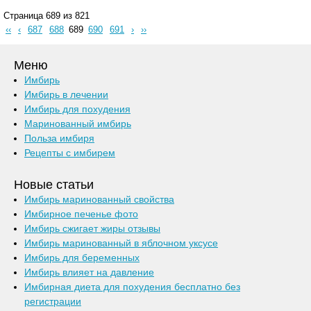
Страница 689 из 821
‹‹
‹
687
688
689
690
691
›
››
Меню
Имбирь
Имбирь в лечении
Имбирь для похудения
Маринованный имбирь
Польза имбиря
Рецепты с имбирем
Новые статьи
Имбирь маринованный свойства
Имбирное печенье фото
Имбирь сжигает жиры отзывы
Имбирь маринованный в яблочном уксусе
Имбирь для беременных
Имбирь влияет на давление
Имбирная диета для похудения бесплатно без
регистрации