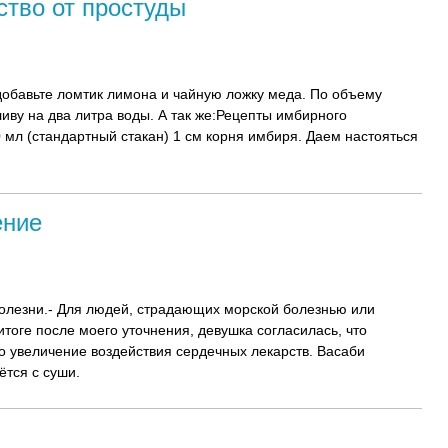
тво от простуды
добавьте ломтик лимона и чайную ложку меда. По объему
иву на два литра воды. А так же:Рецепты имбирного
 мл (стандартный стакан) 1 см корня имбиря. Даем настояться
ение
болезни.- Для людей, страдающих морской болезнью или
тоге после моего уточнения, девушка согласилась, что
о увеличение воздействия сердечных лекарств. Васаби
ётся с суши.