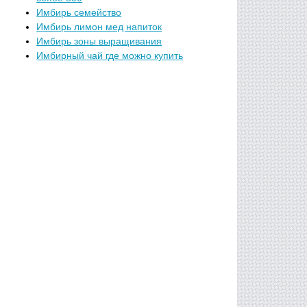
Имбирь семейство
Имбирь лимон мед напиток
Имбирь зоны выращивания
Имбирный чай где можно купить