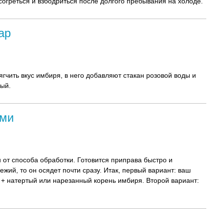
огреться и взбодриться после долгого пребывания на холоде.
ар
ягчить вкус имбиря, в него добавляют стакан розовой воды и
рый.
ами
от способа обработки. Готовится приправа быстро и
ежий, то он осядет почти сразу. Итак, первый вариант: ваш
+ натертый или нарезанный корень имбиря. Второй вариант: