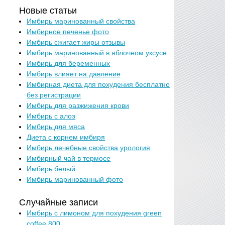
Новые статьи
Имбирь маринованный свойства
Имбирное печенье фото
Имбирь сжигает жиры отзывы
Имбирь маринованный в яблочном уксусе
Имбирь для беременных
Имбирь влияет на давление
Имбирная диета для похудения бесплатно
без регистрации
Имбирь для разжижения крови
Имбирь с алоэ
Имбирь для мяса
Диета с корнем имбиря
Имбирь лечебные свойства урология
Имбирный чай в термосе
Имбирь белый
Имбирь маринованный фото
Случайные записи
Имбирь с лимоном для похудения green
coffee 800