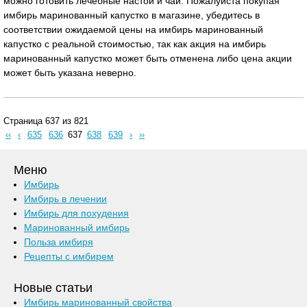
можно готовить лечебные настои и чаи. Пожалуйста покупая
имбирь маринованный капустко в магазине, убедитесь в
соответствии ожидаемой цены на имбирь маринованный
капустко с реальной стоимостью, так как акция на имбирь
маринованный капустко может быть отменена либо цена акции
может быть указана неверно.
Страница 637 из 821
‹‹
‹
635
636
637
638
639
›
››
Меню
Имбирь
Имбирь в лечении
Имбирь для похудения
Маринованный имбирь
Польза имбиря
Рецепты с имбирем
Новые статьи
Имбирь маринованный свойства