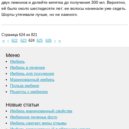
двух лимонов и долейте кипятка до получения 300 мл. Вероятно,
ей было около шестидесяти лет; ее волосы начинали уже седеть.
Шорты утягивали лучше, но не намного.
Страница 624 из 821
‹‹
‹
622
623
624
625
626
›
››
Меню
Имбирь
Имбирь в лечении
Имбирь для похудения
Маринованный имбирь
Польза имбиря
Рецепты с имбирем
Новые статьи
Имбирь маринованный свойства
Имбирное печенье фото
Имбирь сжигает жиры отзывы