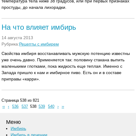
температура тела ниже 38 градусов, или при первых признаках
простуды, до начала лихорадки.
На что влияет имбирь
14 августа 2013
Рубрика:
Рецепты с имбирем
Свойства имбиря восстанавливать мужскую потенцию известны
уже очень давно. Применяется так: половину стакана выпить
маленькими глотками, пока жидкость еще теплая. Именно с
Запада пришло к нам и имбирное пиво. Есть он и в составе
приправы «карри».
Страница 538 из 821
‹‹
‹
536
537
538
539
540
›
››
Меню
Имбирь
Имбирь в лечении