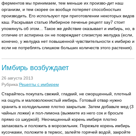
ферментов мы принимаем, тем меньше их произво-дит наш
организм, и тем скорее он вообще потеряет способностьих
производить. Его используют при приготовлении некоторых видов
каш. Раскрывая статью Имбирное печенье рецепт say7 стоит
упомянуть об этом... Такое же действие оказывает и имбирь, но, в
отличие от аспирина он не повреждает слизистую желудка (если,
конечно, у желудка нет повышенной чувствительности к имбирю и
если не потреблять слишком больших количеств этого растения).
Имбирь возбуждает
26 августа 2013
Рубрика:
Рецепты с имбирем
Старайтесь покупать свежий, гладкий, не сморщенный, плотный
на ощупь и маловолокнистый имбирь. Готовый отвар нужно
хранить в холодильнике плотно закрытым. Затем добавьте мед (3
чайных ложки) и пол-лимона (выжмите из него сок и бросьте
прямо со шкуркой). Неочищенный корень имбиря плотно
запаковать и положить в морозильник. Порежьте корень имбирь
кусочками, положите в термос, залейте горячей водой, закройте