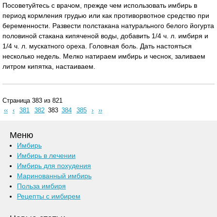
Посоветуйтесь с врачом, прежде чем использовать имбирь в
период кормления грудью или как противорвотное средство при
беременности. Развести полстакана натурального белого йогурта
половиной стакана кипяченой воды, добавить 1/4 ч. л. имбиря и
1/4 ч. л. мускатного ореха. Головная боль. Дать настояться
несколько недель. Мелко натираем имбирь и чеснок, заливаем
литром кипятка, настаиваем.
Страница 383 из 821
‹‹
‹
381
382
383
384
385
›
››
Меню
Имбирь
Имбирь в лечении
Имбирь для похудения
Маринованный имбирь
Польза имбиря
Рецепты с имбирем