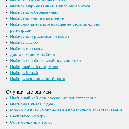
Имбирь сжигает жиры отзывы
Имбирь маринованный в яблочном уксусе
Имбирь для беременных
Имбирь влияет на давление
Имбирная диета для похудения бесплатно без
регистрации
Имбирь для разжижения крови
Имбирь с алоэ
Имбирь для мяса
Диета с корнем имбиря
Имбирь лечебные свойства урология
Имбирный чай в термосе
Имбирь белый
Имбирь маринованный фото
Случайные записи
Имбирный чай для похудения приготовление
Имбирная диета 7 дней
Можно ли пить имбирный чай при грудном вскармливании
Бесплатно имбирь
Сок имбиря для волос