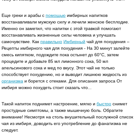
Еще греки и арабы с
помощью
имбирных напитков
восстанавливали мужскую силу и лечили женское бесплодие.
Именно он заметил, что напитки с этой травкой помогают
восстанавливать жизненные силы человека и улучшать
самочувствие. Как
правильно
Имбирный
чай для похудения –
Рецепты имбирного чая для похудения - На 30 минут залейте
смесь кипятком, подождите пока остынет до 60°C, затем
процедите и добавьте 85 мл лимонного сока, 50 мл
апельсинового сока и мед по вкусу. Этот чай не только
способствует похудению, но и выводит лишнюю жидкость из
организма
и борется с отеками. Для описания запроса От
имбиря можно похудеть стоит сказать что...
Такой напиток поднимет настроение, мягко и
быстро
снимет
простудные симптомы, а также мышечную боль. Обратите
внимание! Несмотря на столь внушительный послужной список
чая из имбиря, доводить его употребление до фанатизма не
следует.