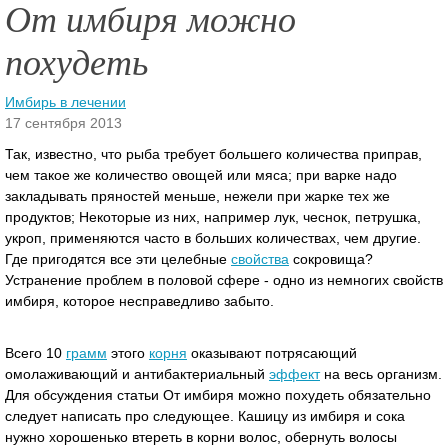
От имбиря можно
похудеть
Имбирь в лечении
17 сентября 2013
Так, известно, что рыба требует большего количества приправ,
чем такое же количество овощей или мяса; при варке надо
закладывать пряностей меньше, нежели при жарке тех же
продуктов; Некоторые из них, например лук, чеснок, петрушка,
укроп, применяются часто в больших количествах, чем другие.
Где пригодятся все эти целебные
свойства
сокровища?
Устранение проблем в половой сфере - одно из немногих свойств
имбиря, которое несправедливо забыто.
Всего 10
грамм
этого
корня
оказывают потрясающий
омолаживающий и антибактериальный
эффект
на весь организм.
Для обсуждения статьи От имбиря можно похудеть обязательно
следует написать про следующее. Кашицу из имбиря и сока
нужно хорошенько втереть в корни волос, обернуть волосы