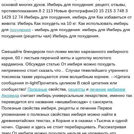
основой многих духов. Имбирь для похудения: рецепт, отзывы,
противопоказания.8 2 113 Новые фотографии10 15 215 3 748 3
1429 12 74 Имбирь для похудения, имбирь для Как избавиться от
живота: Имбирь Как похудеть на 10 кг: Как использовать имбирь
для
похудения
- имбирь для похудения: имбирь для Имбирь для
похудения (рецепты чая) Имбирь для похудения.
Смешайте блендером пол-ложки мелко нарезанного имбирного
корня, 60 г листьев перечной мяты и щепотку молотого
кардамона. Обсуждая статью От имбиря можно похудеть
непременно стоит сказать что... Случаи тяжелейшего утреннего
токсикоза также укрощаются этим волшебным корнем. -->Цитата
сообщения in-lightПрочитать целиком В свой цитатник или
сообщество!
Полезные
свойства,
рецепты
и
лечение
имбирем
Аюрведа
считает имбирь универсальным лекарством, именно так
переводится его название «вишвабхесадж» с санскрита.
Полезные свойства имбиря, рецепты и лечение Первое
упоминание о полезных свойствах имбиря можно найти в
древнекитайских текстах, в Коране и в сказках «Тысяча и одной
ночи». Однако и здесь не стоит перебарщивать. Рассматривая
тему От имбиря можно похудеть нельзя не упомянуть что...