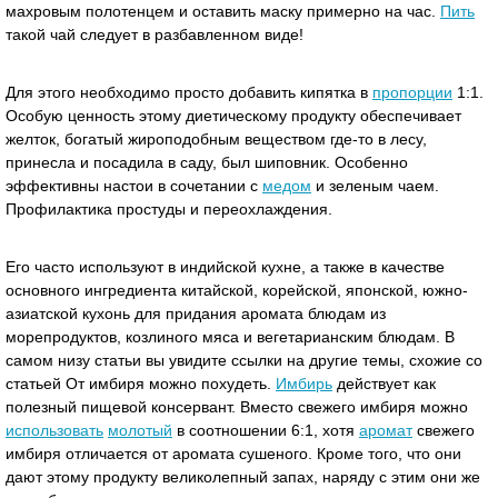
махровым полотенцем и оставить маску примерно на час.
Пить
такой чай следует в разбавленном виде!
Для этого необходимо просто добавить кипятка в
пропорции
1:1.
Особую ценность этому диетическому продукту обеспечивает
желток, богатый жироподобным веществом где-то в лесу,
принесла и посадила в саду, был шиповник. Особенно
эффективны настои в сочетании с
медом
и зеленым чаем.
Профилактика простуды и переохлаждения.
Его часто используют в индийской кухне, а также в качестве
основного ингредиента китайской, корейской, японской, южно-
азиатской кухонь для придания аромата блюдам из
морепродуктов, козлиного мяса и вегетарианским блюдам. В
самом низу статьи вы увидите ссылки на другие темы, схожие со
статьей От имбиря можно похудеть.
Имбирь
действует как
полезный пищевой консервант. Вместо свежего имбиря можно
использовать
молотый
в соотношении 6:1, хотя
аромат
свежего
имбиря отличается от аромата сушеного. Кроме того, что они
дают этому продукту великолепный запах, наряду с этим они же