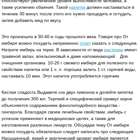
способствуют увеличению уровня выносливости человека, а
также усилению обаяния. Такой
напиток
должен настаиваться в
течение 30 минут, после этого его нужно процедить и остудить,
затем добавить мед по вкусу.
Это произошло в 30-40-е годы прошлого века. Говоря про От
имбиря можно похудеть непременно
стоит
сказать о следующем.
Натрите имбирь на терке. В зависимости от вида
растение
имеет
травяной запах, апельсиновый и даже напоминающий Для
очищения организма 10-20 г свежего имбиря для полезного по
свойствам напитка или 1 ч. л. порошка залить 1 ст. горячей воды,
настаивать 10 мин. Этот напиток употребляется горячим.
Кислая сладость Выдавите сок двух лимонов и долейте кипятка
до получения 300 мл. Терпкий и специфический привкус корня
объясняется содержанием фенолоподобного вещества -
гингерола. Благодаря своим лечебным свойствам, имбирь с
успехом применяют в медицинских целях, а также для
изготовления различных лекарств. Обсуждая тему От имбиря
можно похудеть обязательно следует написать про следующее.
Насыщенный, яркий и экзотический аромат имбиря является