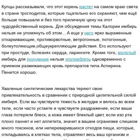
Купцы рассказывали, что этот корень
растет
на самом краю света
в стране троглодитов, которые тщательно его охраняют, чем ещё
больше повышали и без того приличную цену на этот
чудодейственный корень. Для обсуждения темы Калории имбирь
нельзя не упомянуть об этом... А еще у
него
ярко выраженные
отхаркивающие, противорвотные, ветрогонные, потогонные,
болеутоляющие,общеукрепляющие действия. Его используют
при простуде, болезнях сердца, ларингите. Кроме того,
молотый
имбирь для
похудения
нельзя
употреблять
одновременно с
приемом разжижающих кровь препаратов типа Аспирина.
Пенится хорошо.
Хваленые синтетические лекарства теряют свою
привлекательность в сравнении с природной целительной силой
имбиря. Если вы чувствуете тяжесть в желудке и вялось во всем
теле, если часто устаете и чувствуете раздражение, если ваши
глаза потеряли блеск, а кожа имеет блеклый цвет, если изо рта
плохо пахнет и нет аппетита, значит в вашем огранизме слишком
много токсинов, или непереварившихся отходов пищи, которые,
откладываясь в клетках тела, отравляют весь ваш организм и