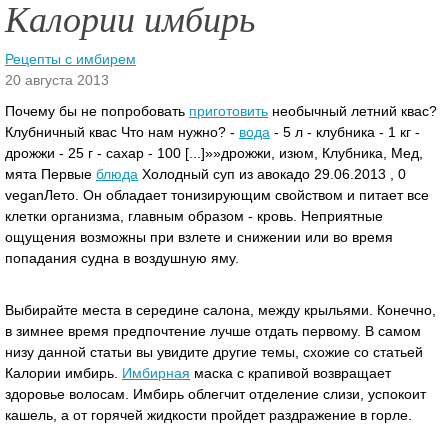
Калории имбирь
Рецепты с имбирем
20 августа 2013
Почему бы не попробовать
приготовить
необычный летний квас?
Клубничный квас Что нам нужно? -
вода
- 5 л - клубника - 1 кг -
дрожжи - 25 г - сахар - 100 [...]»»дрожжи, изюм, Клубника, Мед,
мята Первые
блюда
Холодный суп из авокадо 29.06.2013 , 0
veganЛето.
Он обладает тонизирующим свойством и питает все
клетки организма, главным образом - кровь. Неприятные
ощущения возможны при взлете и снижении или во время
попадания судна в воздушную яму.
Выбирайте места в середине салона, между крыльями. Конечно,
в зимнее время предпочтение лучше отдать первому. В самом
низу данной статьи вы увидите другие темы, схожие со статьей
Калории имбирь.
Имбирная
маска с крапивой возвращает
здоровье волосам. Имбирь облегчит отделение слизи, успокоит
кашель, а от горячей жидкости пройдет раздражение в горле.