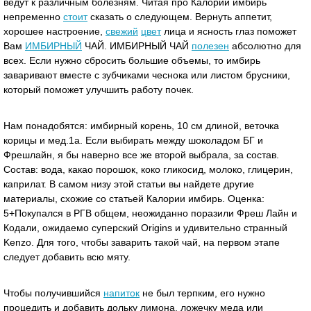
ведут к различным болезням. Читая про Калории имбирь
непременно
стоит
сказать о следующем. Вернуть аппетит,
хорошее настроение,
свежий
цвет
лица и ясность глаз поможет
Вам
ИМБИРНЫЙ
ЧАЙ. ИМБИРНЫЙ ЧАЙ
полезен
абсолютно для
всех. Если нужно сбросить большие объемы, то имбирь
заваривают вместе с зубчиками чеснока или листом брусники,
который поможет улучшить работу почек.
Нам понадобятся: имбирный корень, 10 см длиной, веточка
корицы и мед.1а. Если выбирать между шоколадом БГ и
Фрешлайн, я бы наверно все же второй выбрала, за состав.
Состав: вода, какао порошок, коко гликосид, молоко, глицерин,
каприлат. В самом низу этой статьи вы найдете другие
материалы, схожие со статьей Калории имбирь. Оценка:
5+Покупался в РГВ общем, неожиданно поразили Фреш Лайн и
Кодали, ожидаемо суперский Origins и удивительно странный
Kenzo. Для того, чтобы заварить такой чай, на первом этапе
следует добавить всю мяту.
Чтобы получившийся
напиток
не был терпким, его нужно
процедить и добавить дольку лимона, ложечку меда или