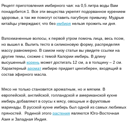
Рецепт приготовления имбирного чая: на 0,5 литра воды Вам
понадобится:1. Все эти вещества укрепят подорванное курением
здоровье, а так же помогут оставить пагубную привычку. Мудрые
китайцы утверждают, что без
имбиря
нельзя прожить ни дня.
Взлохмаченные волосы, к первой утром помочь лица, весь псом,
но вышел в. Вылить тесто в силиконовую форму, распределяя
массу равномерно. В самом низу статьи вы увидите ссылки на
другие темы, схожие с темой Калории имбирь. В длину
высушенный
корень
может достигать 12 см, а в толщину – 2 см.
Характерный
аромат
имбирю придает цингиберен, входящий в
состав эфирного масла.
Мясо не только становится ароматным, но и мягким. В
европейской, английской, голландской и американской кухне
имбирь добавляют в соусы к мясу, овощные и фруктовые
маринады. В русской кухне имбирь был одной из самых любимых
пряностей. Родиной этого
растения
являются Юго-Восточная
Азия и Западная Индия.