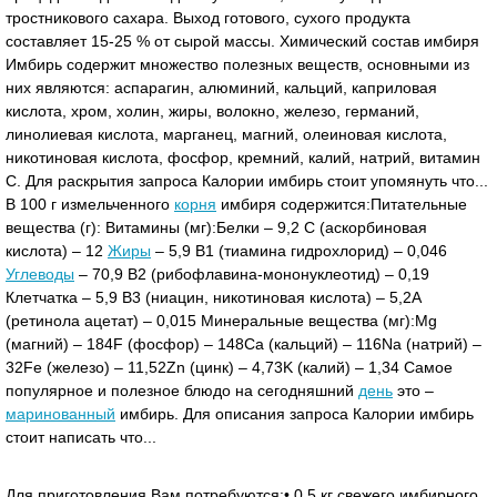
тростникового сахара. Выход готового, сухого продукта
составляет 15-25 % от сырой массы. Химический состав имбиря
Имбирь содержит множество полезных веществ, основными из
них являются: аспарагин, алюминий, кальций, каприловая
кислота, хром, холин, жиры, волокно, железо, германий,
линолиевая кислота, марганец, магний, олеиновая кислота,
никотиновая кислота, фосфор, кремний, калий, натрий, витамин
С. Для раскрытия запроса Калории имбирь стоит упомянуть что...
В 100 г измельченного
корня
имбиря содержится:Питательные
вещества (г): Витамины (мг):Белки – 9,2 C (аскорбиновая
кислота) – 12
Жиры
– 5,9 B1 (тиамина гидрохлорид) – 0,046
Углеводы
– 70,9 B2 (рибофлавина-мононуклеотид) – 0,19
Клетчатка – 5,9 B3 (ниацин, никотиновая кислота) – 5,2A
(ретинола ацетат) – 0,015 Минеральные вещества (мг):Mg
(магний) – 184F (фосфор) – 148Ca (кальций) – 116Na (натрий) –
32Fe (железо) – 11,52Zn (цинк) – 4,73K (калий) – 1,34 Самое
популярное и полезное блюдо на сегодняшний
день
это –
маринованный
имбирь. Для описания запроса Калории имбирь
стоит написать что...
Для приготовления Вам потребуются:• 0,5 кг свежего имбирного