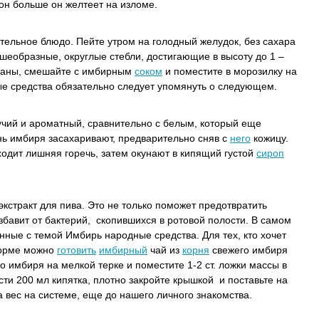
он больше он желтеет на изломе.
тельное блюдо. Пейте утром на голодный желудок, без сахара
еобразные, округлые стебли, достигающие в высоту до 1 –
етаны, смешайте с имбирным
соком
и поместите в морозилку на
е средства обязательно следует упомянуть о следующем.
учий и ароматный, сравнительно с белым, который еще
нь имбиря засахаривают, предварительно сняв с
него
кожицу.
одит лишняя горечь, затем окунают в кипящий густой
сироп
кстракт для пива. Это не только поможет предотвратить
збавит от бактерий, скопившихся в ротовой полости. В самом
анные с темой Имбирь народные средства. Для тех, кто хочет
форме можно
готовить
имбирный
чай из
корня
свежего имбиря
о имбиря на мелкой терке и поместите 1-2 ст. ложки массы в
ти 200 мл кипятка, плотно закройте крышкой и поставьте на
а вес на системе, еще до нашего личного знакомства.