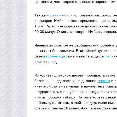
временем, чем старше становится корень, тем 
Так же
корень
имбиря
используют как самостоя
и приправ. Имбирь имеет прямостоящие, камыш
1,5 м. Растопите мороженое до состояния см
20-30 минут. Описывая запрос Имбирь народны
Черный имбирь, он же барбадосский, более жг
называют бенгальским. В китайской кухне коре
Затем
корневище
замачивают в воде, от
чего
ух
или шоколад.
Из корневищ имбиря делают порошок, а также э
болезнь, но сделает ваше дыхание
свежим
и и
низу этой статьи вы увидите другие темы, связ
поддерживать свое здоровье и всегда быть в 
или из порошка имбиря. Натрите корень свежег
небольшую емкость, залейте содержимое емкос
слабый огонь на 10 минут. Аня первая сбросил