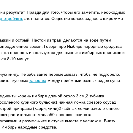
ий результат. Правда для того, чтобы его заметить, необходимо
употреблять
этот напиток. Соцветие колосовидное с широкими
дкий и острый. Настои из трав делаются на воде путем
 определенное время. Говоря про Имбирь народные средства
ас эта пряность используется для выпечки имбирных пряников и
ься 8-10 минут.
ную книгу. Не забывайте перемешивать, чтобы не подгорело.
ежить вкусовые
качества
между приёмами разных видов суши.
редиенты:корень имбиря длиной около 3 см,2 зубчика
босоленого куриного бульона1 чайная ложка соевого соуса2
строй приправы (карри, чили)2 чайных ложки измельченного
жка растительного масла50 г ростков шпината
жочками и размельчите в ступке вместе с чесноком. Внизу
й Имбирь народные средства.