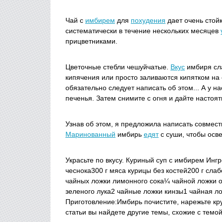
Чай с
имбирем
для
похудения
дает очень стойк
систематически в течение нескольких месяцев
прицветниками.
Цветочные стебли чешуйчатые.
Вкус
имбиря сла
кипячения или просто заливаются кипятком на
обязательно следует написать об этом... А у н
печенья. Затем снимите с огня и дайте настоят
Узнав об этом, я предложила написать совмест
Маринованный
имбирь
едят
с суши, чтобы осв
Украсьте по вкусу. Куриный суп с имбирем Инг
чеснока300 г мяса курицы без костей200 г сла
чайных ложки лимонного сока¼ чайной ложки о
зеленого лука2 чайные ложки кинзы1 чайная ло
Приготовление:Имбирь почистите, нарежьте кру
статьи вы найдете другие темы, схожие с темо