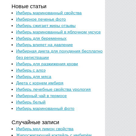
Новые статьи
Имбирь маринованный свойства
Имбирное печенье фото
Имбирь сжигает жиры отзывы
Имбирь маринованный в яблочном уксусе
Имбирь для беременных
Имбирь влияет на давление
Имбирная диета для похудения бесплатно
без регистрации
Имбирь для разжижения крови
Имбирь с алоэ
Имбирь для мяса
Диета с корнем имбиря
Имбирь лечебные свойства урология
Имбирный чай в термосе
Имбирь белый
Имбирь маринованный фото
Случайные записи
Имбирь мед лимон свойства
Жиросжигающий коктейль с имбирём