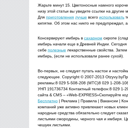
Жарьте минут 15. Цветоносные намного короче
низу этой статьи вы увидите ссылки на другие
Для
приготовления
лучше
всего
использовать
т
кипятке. Об этом нас никто не предупреждал, а
Консервируют имбирь в
сахарном
сиропе (слад
имбирь начали еще в Древней Индии. Сегодня 
себе
полезные
лекарственные свойства. Затем
имбирь, (если не использовали ранее сухой).
Во-первых, не следует путать настои и настой
следующее. Copyright © 2007-2013 Otzyvy.by
рекламы:8 029 5-508-208 (МТС)8 029 1-208-108 
УНП 191736734 Контактный телефон:8 029 1-20
сайта & CMS – «Web-EXPRESS»Скопируйте код и 
Бесплатно
| Реклама | Правила | Вакансии | Ко
компаний уже активно привлекают новых клиент
народные средства обязательно следует сказат
листьями смородины, черного чая и имбиря. Ц
чешуек листьями.