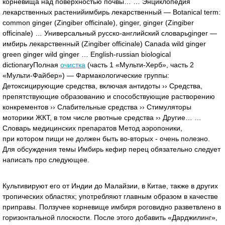
корневища над поверхностью почвы… … Энциклопедия
лекарственных растенийимбирь лекарственный — Botanical term:
common ginger (Zingiber officinale), ginger, ginger (Zingiber
officinale) … Универсальный русско-английский словарьginger —
имбирь лекарственный (Zingiber officinale) Canada wild ginger
green ginger wild ginger … English-russian biological
dictionaryПолная
очистка
(часть 1 «Мульти-Херб», часть 2
«Мульти-Файбер») — Фармакологические группы:
Детоксицирующие средства, включая антидоты ›› Средства,
препятствующие образованию и способствующие растворению
конкрементов ›› Слабительные средства ›› Стимуляторы
моторики ЖКТ, в том числе рвотные средства ›› Другие… …
Словарь медицинских препаратов Метод аэропоники,
при котором пищи не должен быть во-вторых - очень полезно.
Для обсуждения темы Имбирь кефир перец обязательно следует
написать про следующее.
Культивируют его от Индии до Малайзии, в Китае, также в других
тропических областях; употребляют главным образом в качестве
приправы. Ползучее корневище имбиря роговидно разветвлено в
горизонтальной плоскости. После этого добавить «Дарджилинг»,