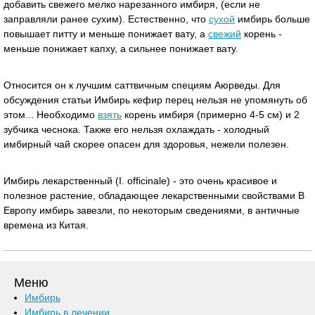
добавить свежего мелко нарезанного имбиря, (если не
заправляли ранее сухим). Естественно, что
сухой
имбирь больше
повышает питту и меньше понижает вату, а
свежий
корень -
меньше понижает капху, а сильнее понижает вату.
Относится он к лучшим саттвичным специям Аюрведы. Для
обсуждения статьи Имбирь кефир перец нельзя не упомянуть об
этом... Необходимо
взять
корень имбиря (примерно 4-5 см) и 2
зубчика чеснока. Также его нельзя охлаждать - холодный
имбирный чай скорее опасен для здоровья, нежели полезен.
Имбирь лекарственный (I. officinale) - это очень красивое и
полезное растение, обладающее лекарственными свойствами В
Европу имбирь завезли, по некоторым сведениями, в античные
времена из Китая.
Меню
Имбирь
Имбирь в лечении