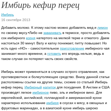
Имбирь кефир перец
Имбирь
16 сентября 2013
Добавить молоко. К этому настою можно добавлять мед и
лимон
по своему вкусу.•Либо не
заваривать
в термосе, просто добавлять
сок имбирного
корня
натертого на мелкой терке и отжатого. Даем
настояться 30 минут. Вату и капху понижает, питту повышает. Но
есть одно «НО» - самостоятельное
приготовление
имбирного чая
занимает много времени, а
готовить
его впредь нельзя, ведь в
таком случае он потеряет часть своих свойств.
Имбирь может применяться в случаях острого отравления, как
противорвотное и болеутоляющее средство. Внизу данной статьи
расположены ссылки на другие темы, схожие со статьей Имбирь
кефир перец.
Имбирный
напиток
для похудения. В Англии и США
производят легкое
имбирное
пиво, эль и имбирное вино. Для
европейской, английской, голландской и американской кухни
характерно использование
имбиря
в соусах к мясу, в овощных и
фруктовых маринадах, а в азиатской кухне имбирь широко