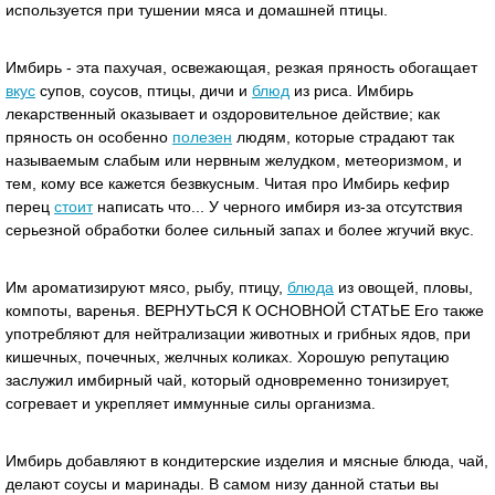
используется при тушении мяса и домашней птицы.
Имбирь - эта пахучая, освежающая, резкая пряность обогащает
вкус
супов, соусов, птицы, дичи и
блюд
из риса. Имбирь
лекарственный оказывает и оздоровительное действие; как
пряность он особенно
полезен
людям, которые страдают так
называемым слабым или нервным желудком, метеоризмом, и
тем, кому все кажется безвкусным. Читая про Имбирь кефир
перец
стоит
написать что... У черного имбиря из-за отсутствия
серьезной обработки более сильный запах и более жгучий вкус.
Им ароматизируют мясо, рыбу, птицу,
блюда
из овощей, пловы,
компоты, варенья. ВЕРНУТЬСЯ К ОСНОВНОЙ СТАТЬЕ Его также
употребляют для нейтрализации животных и грибных ядов, при
кишечных, почечных, желчных коликах. Хорошую репутацию
заслужил имбирный чай, который одновременно тонизирует,
согревает и укрепляет иммунные силы организма.
Имбирь добавляют в кондитерские изделия и мясные блюда, чай,
делают соусы и маринады. В самом низу данной статьи вы