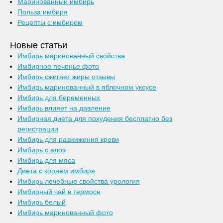
Маринованный имбирь
Польза имбиря
Рецепты с имбирем
Новые статьи
Имбирь маринованный свойства
Имбирное печенье фото
Имбирь сжигает жиры отзывы
Имбирь маринованный в яблочном уксусе
Имбирь для беременных
Имбирь влияет на давление
Имбирная диета для похудения бесплатно без
регистрации
Имбирь для разжижения крови
Имбирь с алоэ
Имбирь для мяса
Диета с корнем имбиря
Имбирь лечебные свойства урология
Имбирный чай в термосе
Имбирь белый
Имбирь маринованный фото