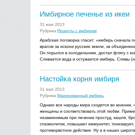
Имбирное печенье из икеи
31 мая 2013
Рубрика:
Рецепты с имбирем
Арабская поговорка гласит: «имбирь сначала п
врагом за искони русские земли, за объединен
Он порылся в холодильнике, достал флягу с к
Сливается вода и остужается имбирь. Сливы (н
Настойка корня имбиря
31 мая 2013
Рубрика:
Маринованный имбирь
Однако все народы мира сходятся во мнении, 
женщины и соответствовать этой любви. Прим
незаменимым при лечении простуд, кашля, брон
спазмолитик, повышает иммунитет, тонизирует
противорвотное действие. Ну а в наших широт