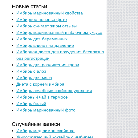
Новые статьи
Имбирь маринованный свойства
Имбирное печенье фото
Имбирь сжигает жиры отзывы
Имбирь маринованный в яблочном уксусе
Имбирь для беременных
Имбирь влияет на давление
Имбирная диета для похудения бесплатно
без регистрации
Имбирь для разжижения крови
Имбирь с алоэ
Имбирь для мяса
Диета с корнем имбиря
Имбирь лечебные свойства урология
Имбирный чай в термосе
Имбирь белый
Имбирь маринованный фото
Случайные записи
Имбирь мед лимон свойства
Жиросжигающий коктейль с имбирём