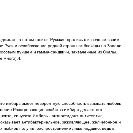
оджигает, а потом гасит». Русские дрались с извечным своим
ие Руси и освобождение родной страны от блокады на Западе. -
окосовым пуншем и гамма-сандвичи, захваченные из Окалы.
е много),4.
что имбирь имеет невероятную способность вызывать любовь
енение Разогревающие свойства имбиря делают его
хита, синусита Имбирь - антиоксидант, антисептик,
, оказывает антибактериальное, заживляющее, жёлчегонное и
ах имбирь получил распространение лишь недавно, ведь в