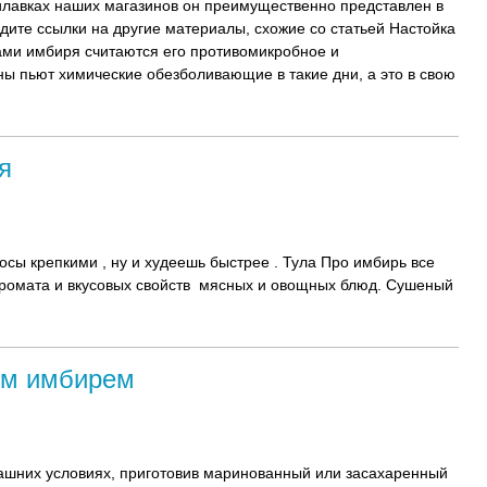
рилавках наших магазинов он преимущественно представлен в
идите ссылки на другие материалы, схожие со статьей Настойка
ми имбиря считаются его противомикробное и
пьют химические обезболивающие в такие дни, а это в свою
я
осы крепкими , ну и худеешь быстрее . Тула Про имбирь все
аромата и вкусовых свойств мясных и овощных блюд. Сушеный
им имбирем
машних условиях, приготовив маринованный или засахаренный