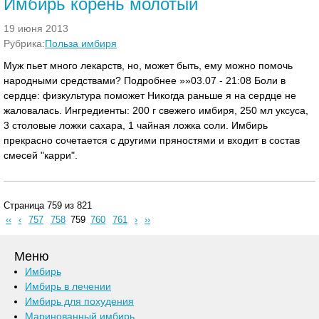
Имбирь корень молотый
19 июня 2013
Рубрика:
Польза имбиря
Муж пьет много лекарств, но, может быть, ему можно помочь
народными средствами? Подробнее »»03.07 - 21:08 Боли в
сердце: физкультура поможет Никогда раньше я на сердце не
жаловалась. Ингредиенты: 200 г свежего имбиря, 250 мл уксуса,
3 столовые ложки сахара, 1 чайная ложка соли. Имбирь
прекрасно сочетается с другими пряностями и входит в состав
смесей "карри".
Страница 759 из 821
‹‹
‹
757
758
759
760
761
›
››
Меню
Имбирь
Имбирь в лечении
Имбирь для похудения
Маринованный имбирь