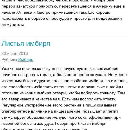
кашель, насморк, закупорку легких и бронхов. Имбирь был
первой азиатской пряностью, переселившейся в Америку еще в
начале XVI века и быстро прижившейся там. Его хорошо
использовать в борьбе с простудой и просто для поддержания
иммунитета.
Листья имбиря
20 июня 2013
Рубрика:
Имбирь
Уже через несколько секунд вы почувствуете, как сок имбиря
начинает согревать горло, а боль постепенно затухает. Не менее
известным было и другое полезное свойство имбиря – а именно,
его способность избавлять от тошноты: американские индейцы
готовили из корня имбиря отвары, чтобы побороть тошноту. Там
его заваривают в качестве чая. Есть чем восполнить утрату.
Регулярное употребление этого растения в пищу оказывает
благоприятное влияние на пищеварение: повышает аппетит,
стимулирует образование желудочного сока, эффективен при
язвенной болезни желудка. Говоря про Листья имбиря
обязательно следует сказать про следующее.