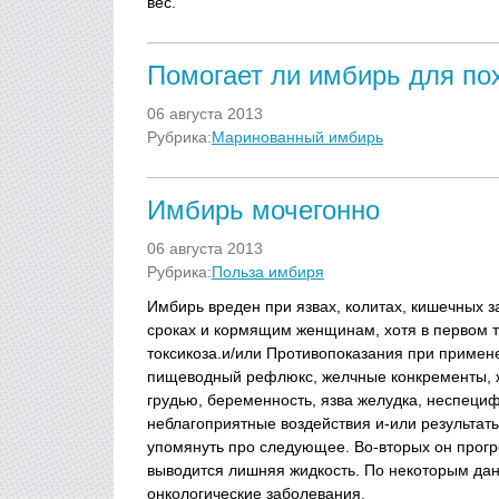
вес.
Помогает ли имбирь для по
06 августа 2013
Рубрика:
Маринованный имбирь
Имбирь мочегонно
06 августа 2013
Рубрика:
Польза имбиря
Имбирь вреден при язвах, колитах, кишечных 
сроках и кормящим женщинам, хотя в первом 
токсикоза.и/или Противопоказания при примене
пищеводный рефлюкс, желчные конкременты, ж
грудью, беременность, язва желудка, неспеци
неблагоприятные воздействия и-или результат
упомянуть про следующее. Во-вторых он прогре
выводится лишняя жидкость. По некоторым дан
онкологические заболевания.