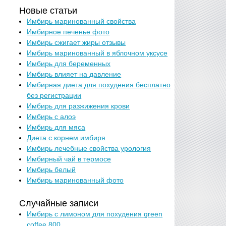
Новые статьи
Имбирь маринованный свойства
Имбирное печенье фото
Имбирь сжигает жиры отзывы
Имбирь маринованный в яблочном уксусе
Имбирь для беременных
Имбирь влияет на давление
Имбирная диета для похудения бесплатно
без регистрации
Имбирь для разжижения крови
Имбирь с алоэ
Имбирь для мяса
Диета с корнем имбиря
Имбирь лечебные свойства урология
Имбирный чай в термосе
Имбирь белый
Имбирь маринованный фото
Случайные записи
Имбирь с лимоном для похудения green
coffee 800