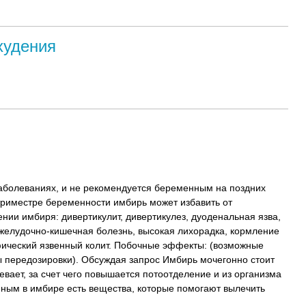
худения
заболеваниях, и не рекомендуется беременным на поздних
триместре беременности имбирь может избавить от
нии имбиря: дивертикулит, дивертикулез, дуоденальная язва,
елудочно-кишечная болезнь, высокая лихорадка, кормление
фический язвенный колит. Побочные эффекты: (возможные
ы передозировки). Обсуждая запрос Имбирь мочегонно стоит
вает, за счет чего повышается потоотделение и из организма
ным в имбире есть вещества, которые помогают вылечить