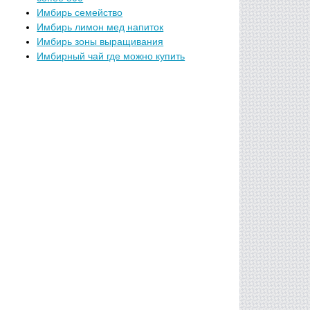
Имбирь семейство
Имбирь лимон мед напиток
Имбирь зоны выращивания
Имбирный чай где можно купить