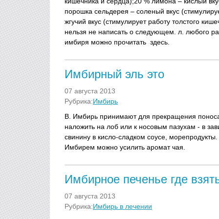
кишечника и сердца);20 % лимона – кислый вку
порошка сельдерея – соленый вкус (стимулируе
жгучий вкус (стимулирует работу толстого кише
нельзя не написать о следующем. л. любого р
имбиря можно прочитать здесь.
Имбирный эль это
07 августа 2013
Рубрика:
Имбирь
В. Имбирь принимают для прекращения поноса,
наложить на лоб или к носовым пазухам - в за
свинину в кисло-сладком соусе, морепродукты. 
Имбирем можно усилить аромат чая.
Имбирное печенье где взят
07 августа 2013
Рубрика:
Имбирь в лечении