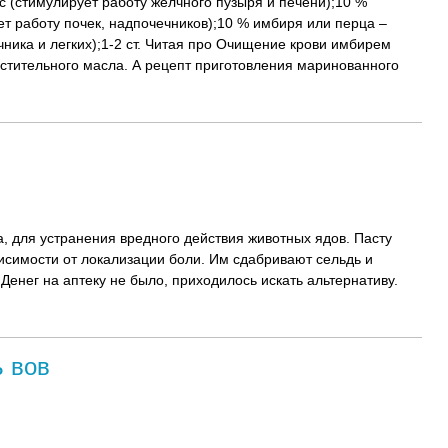
с (стимулирует работу желчного пузыря и печени);10 %
т работу почек, надпочечников);10 % имбиря или перца –
чника и легких);1-2 ст. Читая про Очищение крови имбирем
астительного масла. А рецепт приготовления маринованного
 для устранения вредного действия животных ядов. Пасту
висимости от локализации боли. Им сдабривают сельдь и
Денег на аптеку не было, приходилось искать альтернативу.
ь вов