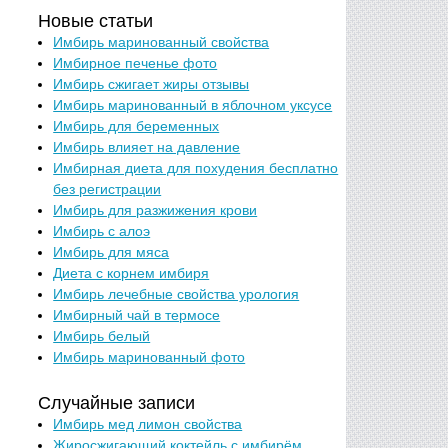
Новые статьи
Имбирь маринованный свойства
Имбирное печенье фото
Имбирь сжигает жиры отзывы
Имбирь маринованный в яблочном уксусе
Имбирь для беременных
Имбирь влияет на давление
Имбирная диета для похудения бесплатно
без регистрации
Имбирь для разжижения крови
Имбирь с алоэ
Имбирь для мяса
Диета с корнем имбиря
Имбирь лечебные свойства урология
Имбирный чай в термосе
Имбирь белый
Имбирь маринованный фото
Случайные записи
Имбирь мед лимон свойства
Жиросжигающий коктейль с имбирём