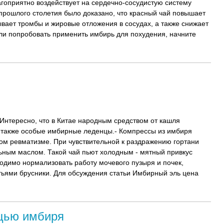
лагоприятно воздействует на сердечно-сосудистую систему
прошлого столетия было доказано, что красный чай повышает
ывает тромбы и жировые отложения в сосудах, а также снижает
и попробовать применить имбирь для похудения, начните
Интересно, что в Китае народным средством от кашля
а также особые имбирные леденцы.- Компрессы из имбиря
ком ревматизме. При чувствительной к раздражению гортани
ьным маслом. Такой чай пьют холодным - мятный привкус
одимо нормализовать работу мочевого пузыря и почек,
тьями брусники. Для обсуждения статьи Имбирный эль цена
щью имбиря