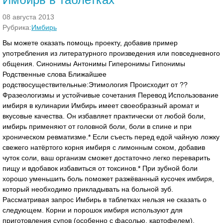
08 августа 2013
Рубрика:
Имбирь
Вы можете оказать помощь проекту, добавив пример
употребления из литературного произведения или повседневного
общения. Синонимы Антонимы Гиперонимы Гипонимы
Родственные слова Ближайшее
родствосуществительные:Этимология Происходит от ??
Фразеологизмы и устойчивые сочетания Перевод Использование
имбиря в кулинарии Имбирь имеет своеобразный аромат и
вкусовые качества. Он избавляет практически от любой боли,
имбирь применяют от головной боли, боли в спине и при
хроническом ревматизме.* Если съесть перед едой чайную ложку
свежего натёртого корня имбиря с лимонным соком, добавив
чуток соли, ваш организм сможет достаточно легко переварить
пищу и вдобавок избавиться от токсинов.* При зубной боли
хорошо уменьшить боль поможет разжёванный кусочек имбиря,
который необходимо прикладывать на больной зуб.
Рассматривая запрос Имбирь в таблетках нельзя не сказать о
следующем. Корни и порошок имбиря используют для
приготовления супов (особенно с фасолью, картофелем),