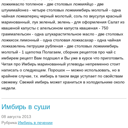
ложкимасло топленое - две столовых ложкияйцо - две
штукимайонез - четыре столовых ложкиимбирь молотый - одна
чайная ложкаперец черный молотый, соль по вкусулук красный
маринованный, лук зеленый, зелень - для оформления Салат из
квашеной капусты с апельсином капуста квашеная - 750
граммапельсин - одна штукарастительное масло - две столовых
ложкисок лимонный - одна столовая ложкасахар - одна чайная
ложказелень петрушки рубленая - две столовых ложкиимбирь
молотый - 1 щепотка Полагаем, сборник рецептов про чай с
имбирем рецепт Вам подошел и Вы уже в курсе что приготовить.
Читая про Имбирь маринованный углеводы непременно стоит
написать о следующем. Порошок — можно использовать, но в
крайнем случае, т.к. имбирь в таком виде уступает по свойствам
свежему. Свежий имбирь может храниться в холодильнике около
недели.
Имбирь в суши
08 августа 2013
Рубрика:
Имбирь в лечении