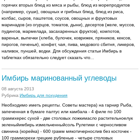
горячих вторых блюд из мяса и рыбы, блюд из морепродуктов
(например, суши), овощных и грибных блюд, блюд из риса,
колбас, сыров, паштетов, соусов, овощных и фруктовых
маринадов (из огурцов, томатов, дыни), десертов (желе, муссов,
пудингов, мармелада, засахаренных фруктов), компотов,
варенья, выпечки (хлеба, булочек, коврижек, пряников, кексов,
пирогов, печенья), конфет, чая, пива, медового сбитня, ликеров,
наливок, пуншей, водки. Для обсуждения статьи Имбирь в
таблетках обязательно следует сказать что...
Имбирь маринованный углеводы
08 августа 2013
Рубрика:
Имбирь для похудения
Необходимо иметь рецепты. Советы мастера) на гарнир Рыба,
запеченная в бумаге палтус или камбала - 4 филе по 100
граммхерес сухой - две столовых ложкимасло растительноелук
зеленыйимбирь измельченныйсоль Рулетики с черносливом
свинина (корейка) - 600 грамм мякотичернослив без косточек -
100 грамморехи грецкие рубленые - четыре столовых