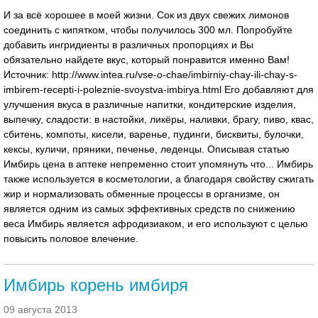
И за всё хорошее в моей жизни. Сок из двух свежих лимонов
соединить с кипятком, чтобы получилось 300 мл. Попробуйте
добавить ингридиенты в различных пропорциях и Вы
обязательно найдете вкус, который понравится именно Вам!
Источник: http://www.intea.ru/vse-o-chae/imbirniy-chay-ili-chay-s-
imbirem-recepti-i-poleznie-svoystva-imbirya.html Его добавляют для
улучшения вкуса в различные напитки, кондитерские изделия,
выпечку, сладости: в настойки, ликёры, наливки, брагу, пиво, квас,
сбитень, компоты, кисели, варенье, пудинги, бисквиты, булочки,
кексы, куличи, пряники, печенье, леденцы. Описывая статью
Имбирь цена в аптеке непременно стоит упомянуть что... Имбирь
также используется в косметологии, а благодаря свойству сжигать
жир и нормализовать обменные процессы в организме, он
является одним из самых эффективных средств по снижению
веса Имбирь является афродизиаком, и его используют с целью
повысить половое влечение.
Имбирь корень имбиря
09 августа 2013