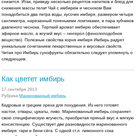
снизится. Итак, приведу несколько рецептов напитков и блюд для
снижения массы тела• Чай с имбирем и чесноком Вам
понадобиться два литра воды, кусочек имбиря, размером четыре
сантиметра, нарезанный тоненькими ломтиками, и пара зубчиков
давленого чеснока. Терпкий аромат имбирю обеспечивает
эфирное масло, а жгучий вкус – гингерол (фенолоподобное
вещество). Полезные свойства корня имбиря Имбирь радует
уникальным сочетанием лекарственных и вкусовых свойств.
Читая про Имбирь сухофрукты обязательно следует упомянуть о
следующем.
Как цветет имбирь
17 сентября 2013
Рубрика:
Маринованный имбирь
Кедровые и грецкие орехи для похудения. Из него готовят
настои, отвары, цукаты, пиво. Маринованный имбирь сохраняет
свою специфическую жгучесть, приобретая пряный вкус и мягкую
консистенцию. Существует две разновидности маринованного
имбиря: гари и бени-сёга. С одной ст.л. лимонного сока