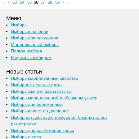
‹‹
‹
53
54
55
56
57
58
59
›
››
Меню
Имбирь
Имбирь в лечении
Имбирь для похудения
Маринованный имбирь
Польза имбиря
Рецепты с имбирем
Новые статьи
Имбирь маринованный свойства
Имбирное печенье фото
Имбирь сжигает жиры отзывы
Имбирь маринованный в яблочном уксусе
Имбирь для беременных
Имбирь влияет на давление
Имбирная диета для похудения бесплатно без
регистрации
Имбирь для разжижения крови
Имбирь с алоэ