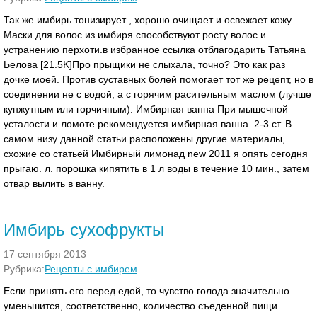
Так же имбирь тонизирует , хорошо очищает и освежает кожу. .
Маски для волос из имбиря способствуют росту волос и
устранению перхоти.в избранное ссылка отблагодарить Татьяна
Ьелова [21.5K]Про прыщики не слыхала, точно? Это как раз
дочке моей. Против суставных болей помогает тот же рецепт, но в
соединении не с водой, а с горячим расительным маслом (лучше
кунжутным или горчичным). Имбирная ванна При мышечной
усталости и ломоте рекомендуется имбирная ванна. 2-3 ст. В
самом низу данной статьи расположены другие материалы,
схожие со статьей Имбирный лимонад new 2011 я опять сегодня
прыгаю. л. порошка кипятить в 1 л воды в течение 10 мин., затем
отвар вылить в ванну.
Имбирь сухофрукты
17 сентября 2013
Рубрика:
Рецепты с имбирем
Если принять его перед едой, то чувство голода значительно
уменьшится, соответственно, количество съеденной пищи