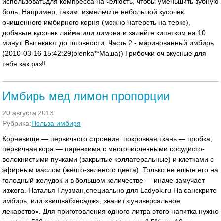
использоватьдля компресса на челюсть, чтобы уменьшить зубную
боль. Например, таким: измельчите небольшой кусочек
очищенного имбирного корня (можно натереть на терке),
добавьте кусочек лайма или лимона и залейте кипятком на 10
минут. Выпекают до готовности. Часть 2 - маринованный имбирь.
(2010-03-16 15:42:29)olenka**Маша)) Грибочки оч вкусные для
тебя как раз!!
Имбирь мед лимон пропорции
20 августа 2013
Рубрика:
Польза имбиря
Корневище — первичного строения: покровная ткань — пробка;
первичная кора — паренхима с многочисленными сосудисто-
волокнистыми пучками (закрытые коллатеральные) и клетками с
эфирным маслом (жёлто-зеленого цвета). Только не ешьте его на
голодный желудок и в большом количестве — иначе замучает
изжога. Наталья Глузман,специально для Ladyok.ru На санскрите
имбирь, или «вишвабхесадж», значит «универсальное
лекарство». Для приготовления одного литра этого напитка нужно