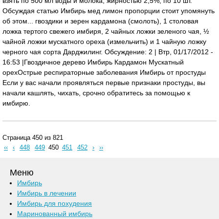
взять по 500 мл воды и молока, жирностью 2,5%, по 10 шт.
Обсуждая статью Имбирь мед лимон пропорции стоит упомянуть
об этом... гвоздики и зерен кардамона (смолоть), 1 столовая
ложка тертого свежего имбиря, 2 чайных ложки зеленого чая, ½
чайной ложки мускатного ореха (измельчить) и 1 чайную ложку
черного чая сорта Дарджилинг. Обсуждение: 2 | Втр, 01/17/2012 -
16:53 |Гвоздичное дерево Имбирь Кардамон Мускатный
орех Острые респираторные заболевания Имбирь от простуды
Если у вас начали проявляться первые признаки простуды, вы
начали кашлять, чихать, срочно обратитесь за помощью к
имбирю.
Страница 450 из 821
‹‹
‹
448
449
450
451
452
›
››
Меню
Имбирь
Имбирь в лечении
Имбирь для похудения
Маринованный имбирь