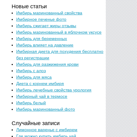
Новые статьи
Имбирь маринованный свойства
Имбирное печенье фото
Имбирь сжигает жиры отзывы
Имбирь маринованный в яблочном уксусе
Имбирь для беременных
Имбирь влияет на давление
Имбирная диета для похудения бесплатно
без регистрации
Имбирь для разжижения крови
Имбирь с алоэ
Имбирь для мяса
Диета с корнем имбиря
Имбирь лечебные свойства урология
Имбирный чай в термосе
Имбирь белый
Имбирь маринованный фото
Случайные записи
Лимонное варенье с имбирем
Где можно купить имбирь чай