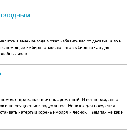
холодным
апитка в течение года может избавить вас от десятка, а то и
ел с помощью имбиря, отмечают, что имбирный чай для
одобных чаев.
о
 поможет при кашле и очень ароматный. И вот неожиданно
так и не осуществили задуманное. Напиток для похудения
таивать натертый корень имбиря и чеснок. Пьем так же как и