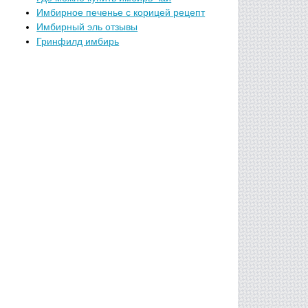
Имбирное печенье с корицей рецепт
Имбирный эль отзывы
Гринфилд имбирь