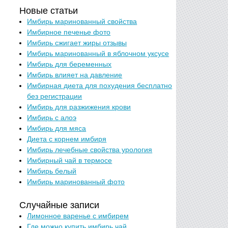
Новые статьи
Имбирь маринованный свойства
Имбирное печенье фото
Имбирь сжигает жиры отзывы
Имбирь маринованный в яблочном уксусе
Имбирь для беременных
Имбирь влияет на давление
Имбирная диета для похудения бесплатно
без регистрации
Имбирь для разжижения крови
Имбирь с алоэ
Имбирь для мяса
Диета с корнем имбиря
Имбирь лечебные свойства урология
Имбирный чай в термосе
Имбирь белый
Имбирь маринованный фото
Случайные записи
Лимонное варенье с имбирем
Где можно купить имбирь чай