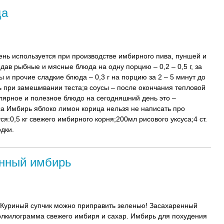
ца
нь используется при производстве имбирного пива, пуншей и
дав рыбные и мясные блюда на одну порцию – 0,2 – 0,5 г, за
ы и прочие сладкие блюда – 0,3 г на порцию за 2 – 5 минут до
ить при замешивании теста;в соусы – после окончания тепловой
ярное и полезное блюдо на сегодняшний день это –
а Имбирь яблоко лимон корица нельзя не написать про
:0,5 кг свежего имбирного корня;200мл рисового уксуса;4 ст.
одки.
анный имбирь
в! Куриный супчик можно приправить зеленью! Засахаренный
олкилограмма свежего имбиря и сахар. Имбирь для похудения