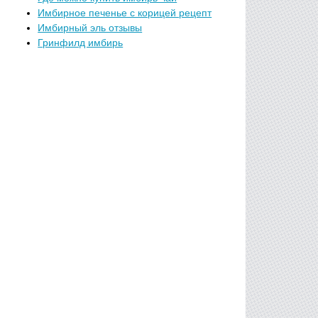
Имбирное печенье с корицей рецепт
Имбирный эль отзывы
Гринфилд имбирь