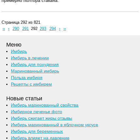
примерно полтора стакана.
Страница 292 из 821
‹‹
‹
290
291
292
293
294
›
››
Меню
Имбирь
Имбирь в лечении
Имбирь для похудения
Маринованный имбирь
Польза имбиря
Рецепты с имбирем
Новые статьи
Имбирь маринованный свойства
Имбирное печенье фото
Имбирь сжигает жиры отзывы
Имбирь маринованный в яблочном уксусе
Имбирь для беременных
Имбирь влияет на давление