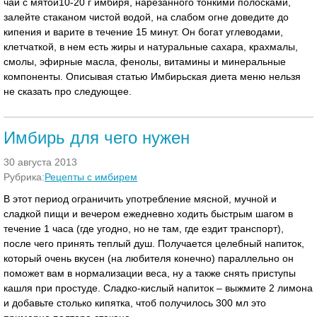
чай с мятой10-20 г имбиря, нарезанного тонкими полосками,
залейте стаканом чистой водой, на слабом огне доведите до
кипения и варите в течение 15 минут. Он богат углеводами,
клетчаткой, в нем есть жиры и натуральные сахара, крахмалы,
смолы, эфирные масла, фенолы, витамины и минеральные
компоненты. Описывая статью Имбирьская диета меню нельзя
не сказать про следующее.
Имбирь для чего нужен
30 августа 2013
Рубрика:
Рецепты с имбирем
В этот период ограничить употребление мясной, мучной и
сладкой пищи и вечером ежедневно ходить быстрым шагом в
течение 1 часа (где угодно, но не там, где ездит транспорт),
после чего принять теплый душ. Получается целебный напиток,
который очень вкусен (на любителя конечно) параллельно он
поможет вам в нормализации веса, ну а также снять приступы
кашля при простуде. Сладко-кислый напиток – выжмите 2 лимона
и добавьте столько кипятка, чтоб получилось 300 мл это