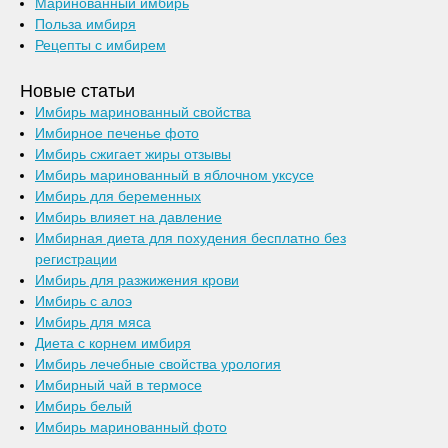
Маринованный имбирь
Польза имбиря
Рецепты с имбирем
Новые статьи
Имбирь маринованный свойства
Имбирное печенье фото
Имбирь сжигает жиры отзывы
Имбирь маринованный в яблочном уксусе
Имбирь для беременных
Имбирь влияет на давление
Имбирная диета для похудения бесплатно без
регистрации
Имбирь для разжижения крови
Имбирь с алоэ
Имбирь для мяса
Диета с корнем имбиря
Имбирь лечебные свойства урология
Имбирный чай в термосе
Имбирь белый
Имбирь маринованный фото