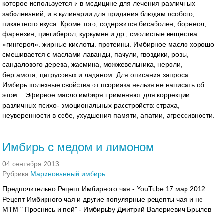
которое используется и в медицине для лечения различных
заболеваний, и в кулинарии для придания блюдам особого,
пикантного вкуса. Кроме того, содержится бисаболен, борнеол,
фарнезин, цингиберол, куркумен и др.; смолистые вещества
«гингерол», жирные кислоты, протеины. Имбирное масло хорошо
смешивается с маслами лаванды, пачули, гвоздики, розы,
сандалового дерева, жасмина, можжевельника, нероли,
бергамота, цитрусовых и ладаном. Для описания запроса
Имбирь полезные свойства от псориаза нельзя не написать об
этом... Эфирное масло имбиря применяют для коррекции
различных психо- эмоциональных расстройств: страха,
неуверенности в себе, ухудшения памяти, апатии, агрессивности.
Имбирь с медом и лимоном
04 сентября 2013
Рубрика:
Маринованный имбирь
Предпочительно Рецепт Имбирного чая - YouTube 17 мар 2012
Рецепт Имбирного чая и другие популярные рецепты чая и не
МТМ " Проснись и пей" - Имбирьby Дмитрий Валериевич Брылев