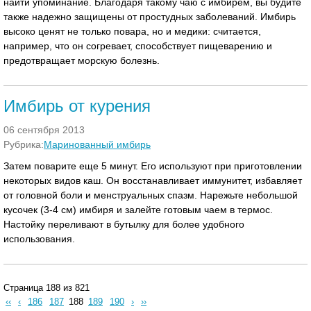
найти упоминание. Благодаря такому чаю с имбирем, вы будите
также надежно защищены от простудных заболеваний. Имбирь
высоко ценят не только повара, но и медики: считается,
например, что он согревает, способствует пищеварению и
предотвращает морскую болезнь.
Имбирь от курения
06 сентября 2013
Рубрика:
Маринованный имбирь
Затем поварите еще 5 минут. Его используют при приготовлении
некоторых видов каш. Он восстанавливает иммунитет, избавляет
от головной боли и менструальных спазм. Нарежьте небольшой
кусочек (3-4 см) имбиря и залейте готовым чаем в термос.
Настойку переливают в бутылку для более удобного
использования.
Страница 188 из 821
‹‹
‹
186
187
188
189
190
›
››